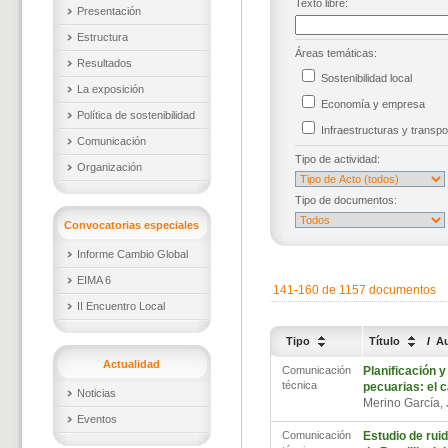
Texto libre:
Presentación
Estructura
Áreas temáticas:
Resultados
Sostenibilidad local
La exposición
Economía y empresa
Política de sostenibilidad
Infraestructuras y trans
Comunicación
Tipo de actividad:
Organización
Tipo de documentos:
Convocatorias especiales
Informe Cambio Global
EIMA 6
141-160 de 1157 documentos
II Encuentro Local
Tipo
Título
/
A
Actualidad
Comunicación
Planificación y
técnica
pecuarias: el 
Noticias
Merino García,
Eventos
Comunicación
Estudio de ruid