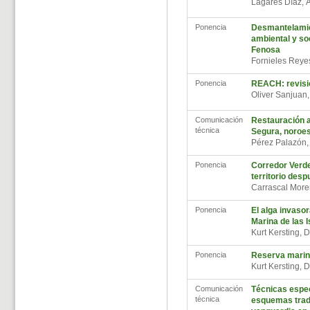
Lagares Díaz,
Ponencia
Desmantelamien
ambiental y so
Fenosa
Fornieles Reye
Ponencia
REACH: revisió
Oliver Sanjuan
Comunicación
Restauración a
técnica
Segura, noroes
Pérez Palazón
Ponencia
Corredor Verde
territorio des
Carrascal More
Ponencia
El alga invaso
Marina de las 
Kurt Kersting,
Ponencia
Reserva marina
Kurt Kersting,
Comunicación
Técnicas espec
técnica
esquemas tradi