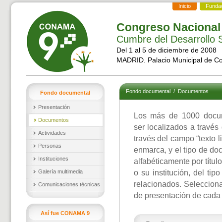
Inicio
Funda
Congreso Nacional
Cumbre del Desarrollo S
Del 1 al 5 de diciembre de 2008
MADRID. Palacio Municipal de C
Fondo documental
/
Documentos
Fondo documental
Presentación
Los más de 1000 docu
Documentos
ser localizados a través
Actividades
través del campo “texto l
Personas
enmarca, y el tipo de d
Instituciones
alfabéticamente por títul
Galería multimedia
o su institución, del ti
relacionados. Selecciona
Comunicaciones técnicas
de presentación de cada
Así fue CONAMA 9