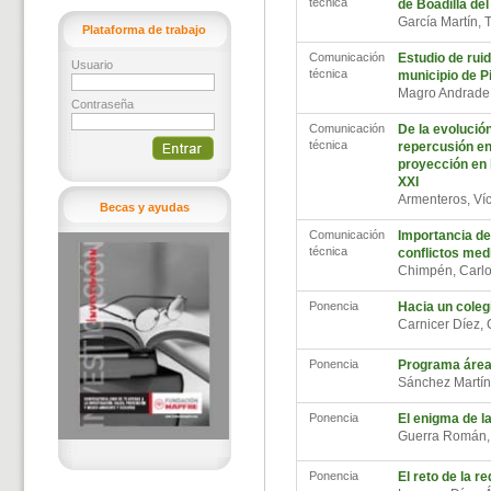
técnica
de Boadilla del
García Martín,
Plataforma de trabajo
Comunicación
Estudio de ruid
Usuario
técnica
municipio de P
Magro Andrade
Contraseña
Comunicación
De la evolució
técnica
repercusión en 
proyección en 
XXI
Armenteros, Ví
Becas y ayudas
Comunicación
Importancia de
técnica
conflictos med
Chimpén, Carl
Ponencia
Hacia un coleg
Carnicer Díez,
Ponencia
Programa áreas 
Sánchez Martín
Ponencia
El enigma de la
Guerra Román,
Ponencia
El reto de la r