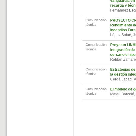
vanguardia en e
recarga y técni
Fernández Esca
Comunicación
PROYECTO CREI
técnica
Rendimiento de
Incendios Fore
López Satué, 
Comunicación
Proyecto LINHE
técnica
integración de 
cercano e hipe
Roldán Zamarr
Comunicación
Estrategias de 
técnica
la gestión inte
Cerdà Lacaci, 
Comunicación
El modelo de g
técnica
Mateu Barceló