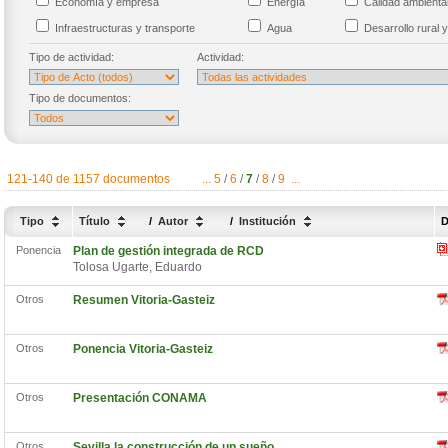
Economía y empresa
Energía
Calidad ambient
Infraestructuras y transporte
Agua
Desarrollo rural y
Tipo de actividad:
Actividad:
Tipo de documentos:
121-140 de 1157 documentos
...
5
/
6
/
7
/
8
/
9
...
Tipo
Título
/
Autor
/
Institución
D
Ponencia
Plan de gestión integrada de RCD
Tolosa Ugarte, Eduardo
Otros
Resumen Vitoria-Gasteiz
Otros
Ponencia Vitoria-Gasteiz
Otros
Presentación CONAMA
Otros
Sevilla la construcción de un sueño