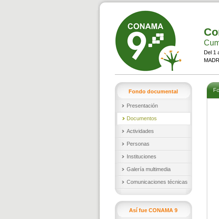
Co
Cumb
Del 1 
MADRI
Fo
Fondo documental
Presentación
Documentos
Actividades
Personas
Instituciones
Galería multimedia
Comunicaciones técnicas
Así fue CONAMA 9