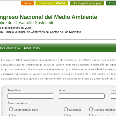
Inicio
Fundación CONAMA
Decálogo de principios
Edici
ngreso Nacional del Medio Ambiente
re del Desarrollo Sostenible
al 5 de diciembre de 2008
D. Palacio Municipal de Congresos del Campo de Las Naciones
ndo documental
/
Documentos
Los más de 1000 documentos presentados en esta edición de CONAMA 9 pueden ser localizados
o palabras clave del documento (a través del campo “texto libre”), nombre o institución del auto
el tipo de documento. Los documentos se presentan, por defecto, ordenados alfabéticamente p
y realizarlo en función del autor o su institución, del tipo de documento o del nombre de la 
Seleccionando el título que sea de nuestro interés, se presenta una ficha de presentación de
Texto libre:
Autor:
Inst
Áreas temáticas:
Sostenibilidad local
Sociedad
Cambio climáti