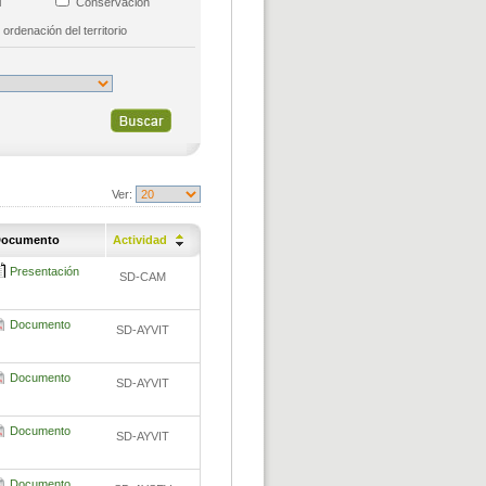
al
Conservación
 ordenación del territorio
Ver:
ocumento
Actividad
Presentación
SD-CAM
Documento
SD-AYVIT
Documento
SD-AYVIT
Documento
SD-AYVIT
Documento