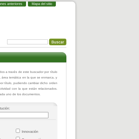
ones anteriores
Mapa del sitio
 a través de este buscador por título
r, área temática en la que se enmarca, y
or título, pudiendo cambiar dicho orden
actividad con la que están relacionados.
 cada uno de los documentos.
itución:
co
Innovación