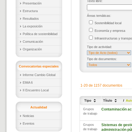
Texto libre:
Presentación
Estructura
Áreas temáticas:
Resultados
Sostenibilidad local
La exposición
Economía y empresa
Política de sostenibilidad
Infraestructuras y trans
Comunicación
Tipo de actividad:
Organización
Tipo de documentos:
Convocatorias especiales
Informe Cambio Global
EIMA 6
1-20 de 1157 documentos
II Encuentro Local
Tipo
Título
/
Aut
Actualidad
Grupos
Contaminación ac
de trabajo
Noticias
Eventos
Grupos
Sistemas de gestió
de trabajo
administración pú