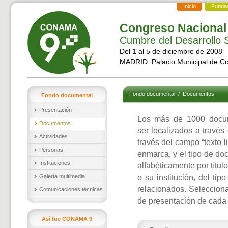
Inicio
Funda
Congreso Nacional
Cumbre del Desarrollo S
Del 1 al 5 de diciembre de 2008
MADRID. Palacio Municipal de C
Fondo documental
/
Documentos
Fondo documental
Presentación
Los más de 1000 docu
Documentos
ser localizados a través
Actividades
través del campo “texto l
Personas
enmarca, y el tipo de d
Instituciones
alfabéticamente por títul
Galería multimedia
o su institución, del ti
relacionados. Selecciona
Comunicaciones técnicas
de presentación de cada
Así fue CONAMA 9