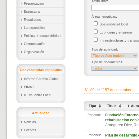
Texto libre:
Presentación
Estructura
Áreas temáticas:
Resultados
Sostenibilidad local
La exposición
Economía y empresa
Política de sostenibilidad
Infraestructuras y trans
Comunicación
Tipo de actividad:
Organización
Tipo de documentos:
Convocatorias especiales
Informe Cambio Global
EIMA 6
61-80 de 1157 documentos
II Encuentro Local
Tipo
Título
/
Auto
Actualidad
Ponencia
Fundación Entorno
rehabilitación con c
Noticias
Aranguren Díez, R
Eventos
Ponencia
Plan de desarrollo 