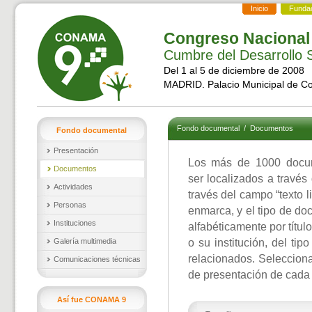
Inicio
Funda
Congreso Nacional
Cumbre del Desarrollo S
Del 1 al 5 de diciembre de 2008
MADRID. Palacio Municipal de C
Fondo documental
/
Documentos
Fondo documental
Presentación
Los más de 1000 docu
Documentos
ser localizados a través
Actividades
través del campo “texto l
Personas
enmarca, y el tipo de d
Instituciones
alfabéticamente por títul
Galería multimedia
o su institución, del ti
relacionados. Selecciona
Comunicaciones técnicas
de presentación de cada
Así fue CONAMA 9