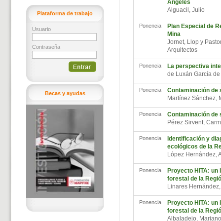
Ángeles
Alguacil, Julio
Plataforma de trabajo
Ponencia
Plan Especial de R
Usuario
Mina
Jornet, Llop y Pastor
Contraseña
Arquitectos
Ponencia
La perspectiva inte
de Luxán García de
Ponencia
Contaminación de 
Becas y ayudas
Martínez Sánchez, 
Ponencia
Contaminación de 
Pérez Sirvent, Ca
Ponencia
Identificación y di
ecológicos de la R
López Hernández, 
Ponencia
Proyecto HITA: un 
forestal de la Regi
Linares Hernández,
Ponencia
Proyecto HITA: un 
forestal de la Regi
Albaladejo, Marian