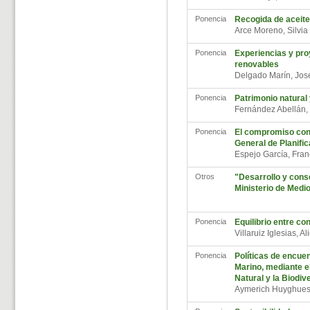
Ponencia
Recogida de aceite
Arce Moreno, Silvi
Ponencia
Experiencias y pro
renovables
Delgado Marín, Jo
Ponencia
Patrimonio natural 
Fernández Abellán
Ponencia
El compromiso con 
General de Planific
Espejo García, Fra
Otros
"Desarrollo y cons
Ministerio de Medi
Ponencia
Equilibrio entre co
Villaruiz Iglesias, A
Ponencia
Políticas de encue
Marino, mediante el
Natural y la Biodiv
Aymerich Huyghues