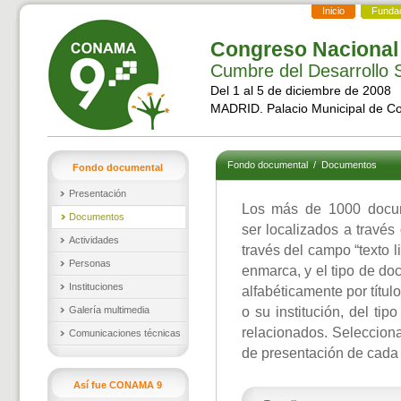
Inicio
Funda
Congreso Nacional
Cumbre del Desarrollo S
Del 1 al 5 de diciembre de 2008
MADRID. Palacio Municipal de C
Fondo documental
/
Documentos
Fondo documental
Presentación
Los más de 1000 docu
Documentos
ser localizados a través
Actividades
través del campo “texto l
Personas
enmarca, y el tipo de d
Instituciones
alfabéticamente por títul
Galería multimedia
o su institución, del ti
relacionados. Selecciona
Comunicaciones técnicas
de presentación de cada
Así fue CONAMA 9