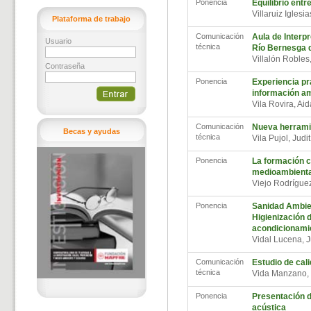
Ponencia
Equilibrio ent
Villaruiz Iglesia
Plataforma de trabajo
Comunicación
Aula de Interp
Usuario
técnica
Río Bernesga d
Villalón Robles
Contraseña
Ponencia
Experiencia pr
información am
Vila Rovira, Ai
Comunicación
Nueva herramie
Becas y ayudas
técnica
Vila Pujol, Judi
Ponencia
La formación c
medioambiental
Viejo Rodrígue
Ponencia
Sanidad Ambien
Higienización 
acondicionamie
Vidal Lucena, 
Comunicación
Estudio de cali
técnica
Vida Manzano,
Ponencia
Presentación d
acústica