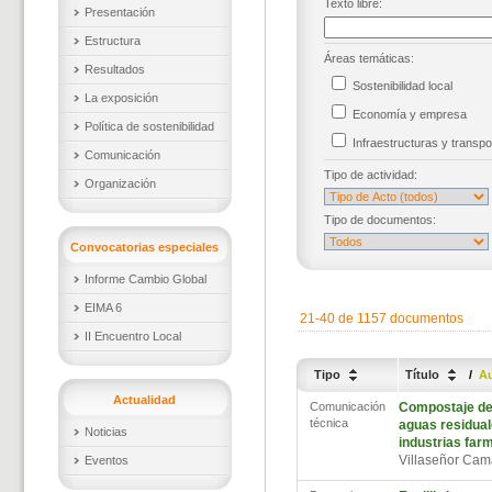
Texto libre:
Presentación
Estructura
Áreas temáticas:
Resultados
Sostenibilidad local
La exposición
Economía y empresa
Política de sostenibilidad
Infraestructuras y trans
Comunicación
Tipo de actividad:
Organización
Tipo de documentos:
Convocatorias especiales
Informe Cambio Global
EIMA 6
21-40 de 1157 documentos
II Encuentro Local
Tipo
Título
/
A
Actualidad
Comunicación
Compostaje de
técnica
aguas residual
Noticias
industrias far
Villaseñor Ca
Eventos