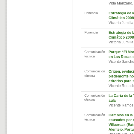
Vida Manzano,
Ponencia
Estrategia de 
Climático 200
Victoria Jumill
Ponencia
Estrategia de 
Climático 200
Victoria Jumill
Comunicación
Parque “El Mont
técnica
en Las Rozas 
Vicente Sánch
Comunicación
Origen, evoluc
técnica
piedemonte nor
criterios para
Vicente Rodado
Comunicación
La Carta de la 
técnica
aula
Vicente Ramos
Comunicación
Cambios en la 
técnica
causados por el
Villuercas (Ex
Alentejo, Portu