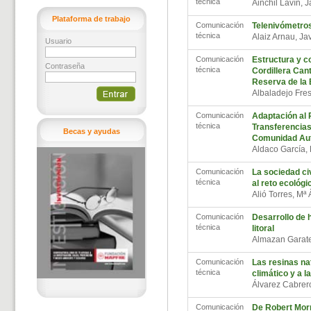
técnica
Ainchil Lavín, 
Plataforma de trabajo
Comunicación
Telenivómetro
técnica
Alaiz Arnau, Ja
Usuario
Comunicación
Estructura y c
Contraseña
técnica
Cordillera Cant
Reserva de la 
Albaladejo Fres
Comunicación
Adaptación al 
técnica
Transferencias
Becas y ayudas
Comunidad Aut
Aldaco García
Comunicación
La sociedad civ
técnica
al reto ecológ
Alió Torres, Mª
Comunicación
Desarrollo de h
técnica
litoral
Almazan Garate
Comunicación
Las resinas na
técnica
climático y a l
Álvarez Cabrer
Comunicación
De Robert Morr