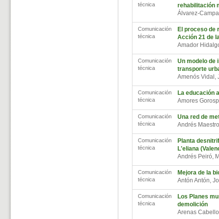
técnica
rehabilitación
Álvarez-Campa
Comunicación
El proceso de 
técnica
Acción 21 de l
Amador Hidalg
Comunicación
Un modelo de i
técnica
transporte urb
Amenós Vidal,
Comunicación
La educación a
técnica
Amores Gorosp
Comunicación
Una red de met
técnica
Andrés Maestro
Comunicación
Planta desnitr
técnica
L'eliana (Valen
Andrés Peiró, 
Comunicación
Mejora de la b
técnica
Antón Antón, J
Comunicación
Los Planes mun
técnica
demolición
Arenas Cabello