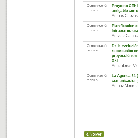
Comunicación
Proyecto CENIT
técnica
amigable con e
Arenas Cuevas
Comunicación
Planificacion 
técnica
infraestructura
Arévalo Camac
Comunicación
De la evolució
técnica
repercusión en 
proyección en 
XXI
Armenteros, Ví
Comunicación
La Agenda 21 (
técnica
comunicación y
Arnanz Monreal