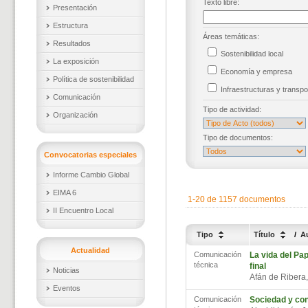
Texto libre:
Presentación
Estructura
Áreas temáticas:
Resultados
Sostenibilidad local
La exposición
Economía y empresa
Política de sostenibilidad
Infraestructuras y trans
Comunicación
Tipo de actividad:
Organización
Tipo de documentos:
Convocatorias especiales
Informe Cambio Global
EIMA 6
1-20 de 1157 documentos
II Encuentro Local
Tipo
Título
/
A
Actualidad
Comunicación
La vida del Pap
técnica
final
Noticias
Afán de Ribera,
Eventos
Comunicación
Sociedad y co