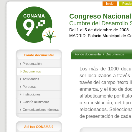
Inicio
Funda
Congreso Nacional
Cumbre del Desarrollo S
Del 1 al 5 de diciembre de 2008
MADRID. Palacio Municipal de C
Fondo documental
/
Documentos
Fondo documental
Presentación
Los más de 1000 docu
Documentos
ser localizados a través
Actividades
través del campo “texto l
Personas
enmarca, y el tipo de d
Instituciones
alfabéticamente por títul
Galería multimedia
o su institución, del ti
relacionados. Selecciona
Comunicaciones técnicas
de presentación de cada
Así fue CONAMA 9