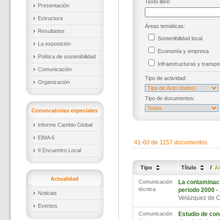
Texto libre:
Presentación
Estructura
Áreas temáticas:
Resultados
Sostenibilidad local
La exposición
Economía y empresa
Política de sostenibilidad
Infraestructuras y trans
Comunicación
Tipo de actividad:
Organización
Tipo de documentos:
Convocatorias especiales
Informe Cambio Global
EIMA 6
41-60 de 1157 documentos
II Encuentro Local
Tipo
Título
/
A
Actualidad
Comunicación
La contaminaci
técnica
periodo 2000 -
Noticias
Velázquez de C
Eventos
Comunicación
Estudio de con