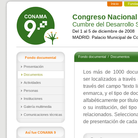
Inicio
Funda
Congreso Nacional
Cumbre del Desarrollo S
Del 1 al 5 de diciembre de 2008
MADRID. Palacio Municipal de C
Fondo documental
/
Documentos
Fondo documental
Presentación
Los más de 1000 docu
Documentos
ser localizados a través
Actividades
través del campo “texto l
Personas
enmarca, y el tipo de d
Instituciones
alfabéticamente por títul
Galería multimedia
o su institución, del ti
relacionados. Selecciona
Comunicaciones técnicas
de presentación de cada
Así fue CONAMA 9