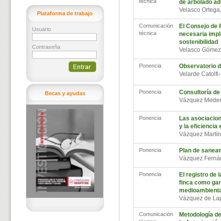
técnica
de arbolado ad
Velasco Ortega
Plataforma de trabajo
Comunicación
El Consejo de 
Usuario
técnica
necesaria impl
sostenibilidad
Contraseña
Velasco Gómez,
Ponencia
Observatorio d
Velarde Catolfi
Ponencia
Consultoría de
Becas y ayudas
Vázquez Medem
Ponencia
Las asociacion
y la eficiencia
Vázquez Martín
Ponencia
Plan de saneam
Vázquez Ferná
Ponencia
El registro de 
finca como gar
medioambienta
Vázquez de La
Comunicación
Metodología de