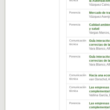
técnica
la Autorizació
Vázquez Calvo,
Ponencia
Mercado de tr
Vázquez Asenj
Ponencia
Calidad ambient
y salud
Vargas Marcos,
Comunicación
Guía interacti
técnica
correctas de l
Vara Blanco, A
Ponencia
Guía interacti
correctas de l
Vara Blanco, A
Comunicación
Hacia una eco
técnica
van Oorschot,
Comunicación
Las empresas 
técnica
complementaria
Vallina García
Ponencia
Las empresas 
complementaria