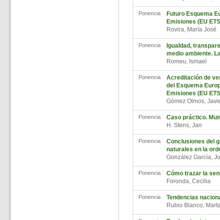
Ponencia
Futuro Esquema Eu
Emisiones (EU ETS)
Rovira, María José
Ponencia
Igualdad, transpare
medio ambiente. L
Romeu, Ismael
Ponencia
Acreditación de ver
del Esquema Europ
Emisiones (EU ETS
Gómez Olmos, Javi
Ponencia
Caso práctico. Mu
H. Stens, Jan
Ponencia
Conclusiones del g
naturales en la orde
González García, J
Ponencia
Cómo trazar la send
Foronda, Cecilia
Ponencia
Tendencias naciona
Rubio Blanco, Mar