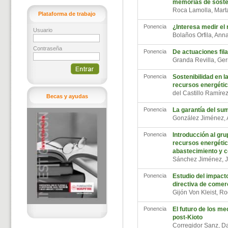
memorias de sosten
Roca Lamolla, Mar
Plataforma de trabajo
Ponencia
¿Interesa medir el 
Usuario
Bolaños Orfila, An
Contraseña
Ponencia
De actuaciones fil
Granda Revilla, G
Ponencia
Sostenibilidad en 
recursos energétic
del Castillo Ramír
Becas y ayudas
Ponencia
La garantía del sum
González Jiménez,
Ponencia
Introducción al grup
recursos energético
abastecimiento y 
Sánchez Jiménez, 
Ponencia
Estudio del impacto
directiva de comer
Gijón Von Kleist, R
Ponencia
El futuro de los me
post-Kioto
Corregidor Sanz, 