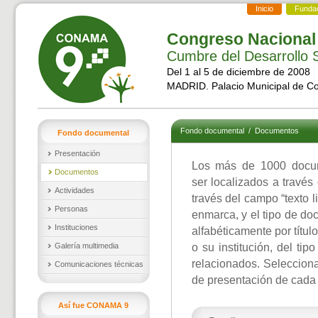
Inicio
Funda
Congreso Nacional
Cumbre del Desarrollo S
Del 1 al 5 de diciembre de 2008
MADRID. Palacio Municipal de C
Fondo documental
/
Documentos
Fondo documental
Presentación
Los más de 1000 docu
Documentos
ser localizados a través
Actividades
través del campo “texto l
Personas
enmarca, y el tipo de d
Instituciones
alfabéticamente por títul
Galería multimedia
o su institución, del ti
relacionados. Selecciona
Comunicaciones técnicas
de presentación de cada
Así fue CONAMA 9