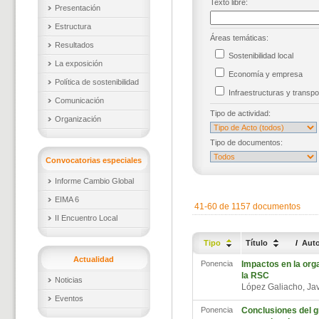
Texto libre:
Presentación
Estructura
Áreas temáticas:
Resultados
Sostenibilidad local
La exposición
Economía y empresa
Política de sostenibilidad
Infraestructuras y trans
Comunicación
Tipo de actividad:
Organización
Tipo de documentos:
Convocatorias especiales
Informe Cambio Global
EIMA 6
41-60 de 1157 documentos
II Encuentro Local
Tipo
Título
/
Aut
Actualidad
Ponencia
Impactos en la org
la RSC
Noticias
López Galiacho, Ja
Eventos
Ponencia
Conclusiones del g