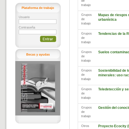
de
trabajo
Plataforma de trabajo
Grupos
Mapas de riesgos na
Usuario
de
urbanística
trabajo
Contraseña
Grupos
Tendencias de la 
de
trabajo
Grupos
Suelos contamina
Becas y ayudas
de
trabajo
Grupos
Sostenibilidad de l
de
minerales: uso rac
trabajo
Grupos
Teledetección y s
de
trabajo
Grupos
Gestión del conoci
de
trabajo
Otros
Proyecto Ecocity (L