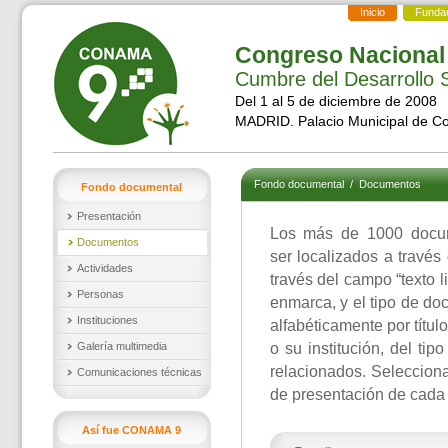
Inicio
Funda
Congreso Nacional
Cumbre del Desarrollo S
Del 1 al 5 de diciembre de 2008
MADRID. Palacio Municipal de C
Fondo documental
/
Documentos
Fondo documental
Presentación
Los más de 1000 docu
Documentos
ser localizados a través
Actividades
través del campo “texto l
Personas
enmarca, y el tipo de d
Instituciones
alfabéticamente por títul
Galería multimedia
o su institución, del ti
relacionados. Selecciona
Comunicaciones técnicas
de presentación de cada
Así fue CONAMA 9