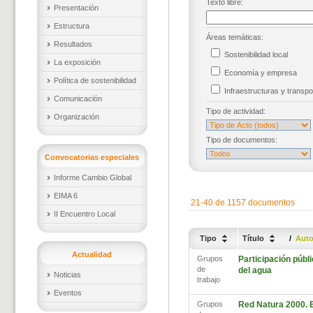
Texto libre:
Presentación
Estructura
Áreas temáticas:
Resultados
Sostenibilidad local
La exposición
Economía y empresa
Política de sostenibilidad
Infraestructuras y trans
Comunicación
Tipo de actividad:
Organización
Tipo de documentos:
Convocatorias especiales
Informe Cambio Global
EIMA 6
21-40 de 1157 documentos
II Encuentro Local
Tipo
Título
/
Aut
Actualidad
Grupos
Participación públi
de
del agua
Noticias
trabajo
Eventos
Grupos
Red Natura 2000. E