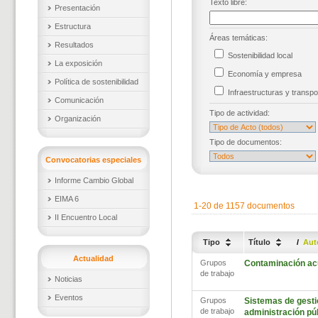
Texto libre:
Presentación
Estructura
Áreas temáticas:
Resultados
Sostenibilidad local
La exposición
Economía y empresa
Política de sostenibilidad
Infraestructuras y trans
Comunicación
Tipo de actividad:
Organización
Tipo de documentos:
Convocatorias especiales
Informe Cambio Global
EIMA 6
1-20 de 1157 documentos
II Encuentro Local
Tipo
Título
/
Aut
Actualidad
Grupos
Contaminación ac
de trabajo
Noticias
Eventos
Grupos
Sistemas de gestió
de trabajo
administración pú