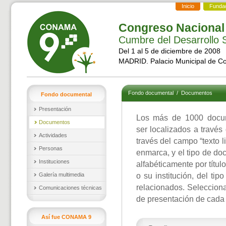
Inicio
Funda
Congreso Nacional
Cumbre del Desarrollo S
Del 1 al 5 de diciembre de 2008
MADRID. Palacio Municipal de C
Fondo documental
/
Documentos
Fondo documental
Presentación
Los más de 1000 docu
Documentos
ser localizados a través
Actividades
través del campo “texto l
Personas
enmarca, y el tipo de d
Instituciones
alfabéticamente por títul
Galería multimedia
o su institución, del ti
relacionados. Selecciona
Comunicaciones técnicas
de presentación de cada
Así fue CONAMA 9