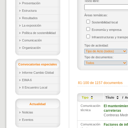
Texto libre:
Presentación
Estructura
Áreas temáticas:
Resultados
Sostenibilidad local
La exposición
Economía y empresa
Política de sostenibilidad
Infraestructuras y trans
Comunicación
Tipo de actividad:
Organización
Tipo de documentos:
Convocatorias especiales
Informe Cambio Global
EIMA 6
81-100 de 1157 documentos
II Encuentro Local
Tipo
Título
/
A
Actualidad
Comunicación
El mantenimient
técnica
carreteras
Noticias
Contreras Medr
Eventos
Comunicación
Factores de in