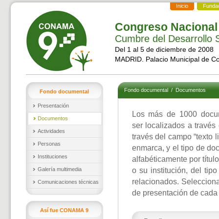
Inicio
Funda
Congreso Nacional
Cumbre del Desarrollo S
Del 1 al 5 de diciembre de 2008
MADRID. Palacio Municipal de C
Fondo documental
/
Documentos
Fondo documental
Presentación
Los más de 1000 docu
Documentos
ser localizados a través
Actividades
través del campo “texto l
Personas
enmarca, y el tipo de d
Instituciones
alfabéticamente por títul
Galería multimedia
o su institución, del ti
relacionados. Selecciona
Comunicaciones técnicas
de presentación de cada
Así fue CONAMA 9