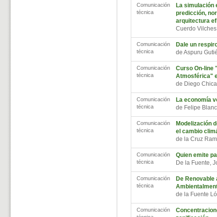
Comunicación
La simulación 
técnica
predicción, no
arquitectura ef
Cuerdo Vilches
Comunicación
Dale un respir
técnica
de Aspuru Guti
Comunicación
Curso On-line 
técnica
Atmosférica" e
de Diego Chica
Comunicación
La economía ve
técnica
de Felipe Blan
Comunicación
Modelización de
técnica
el cambio clim
de la Cruz Ram
Comunicación
Quien emite p
técnica
De la Fuente, 
Comunicación
De Renovable a
técnica
Ambientalment
de la Fuente Ló
Comunicación
Concentracione