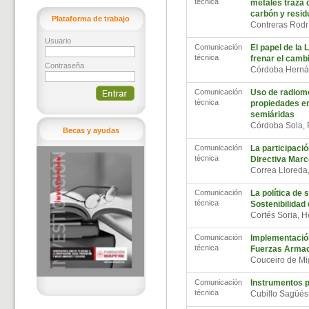
técnica
metales traza 
carbón y resi
Plataforma de trabajo
Contreras Rodr
Usuario
Comunicación
El papel de la 
técnica
frenar el cambi
Contraseña
Córdoba Herná
Comunicación
Uso de radiom
técnica
propiedades en
semiáridas
Córdoba Sola, 
Becas y ayudas
Comunicación
La participació
técnica
Directiva Marc
Correa Lloreda
Comunicación
La política de 
técnica
Sostenibilidad
Cortés Soria, 
Comunicación
Implementación
técnica
Fuerzas Arma
Couceiro de Mi
Comunicación
Instrumentos p
técnica
Cubillo Sagüés