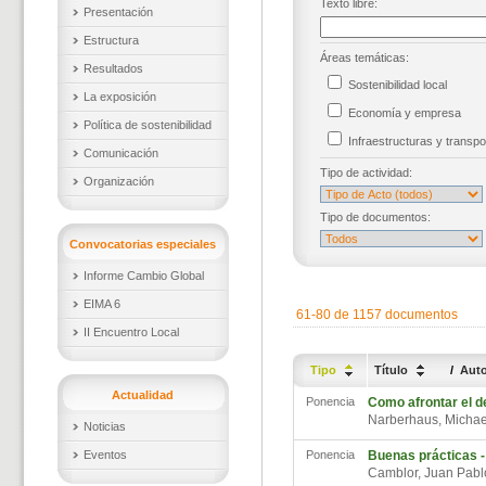
Texto libre:
Presentación
Estructura
Áreas temáticas:
Resultados
Sostenibilidad local
La exposición
Economía y empresa
Política de sostenibilidad
Infraestructuras y trans
Comunicación
Tipo de actividad:
Organización
Tipo de documentos:
Convocatorias especiales
Informe Cambio Global
EIMA 6
61-80 de 1157 documentos
II Encuentro Local
Tipo
Título
/
Aut
Actualidad
Ponencia
Como afrontar el de
Narberhaus, Micha
Noticias
Eventos
Ponencia
Buenas prácticas -
Camblor, Juan Pab