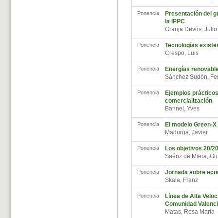
Ponencia
Presentación del gr
la IPPC
Granja Devós, Juli
Ponencia
Tecnologías existe
Crespo, Luis
Ponencia
Energías renovable
Sánchez Sudón, F
Ponencia
Ejemplos prácticos
comercialización
Bannel, Yves
Ponencia
El modelo Green-X 
Madurga, Javier
Ponencia
Los objetivos 20/2
Saénz de Miera, G
Ponencia
Jornada sobre ecoc
Skala, Franz
Ponencia
Línea de Alta Veloc
Comunidad Valenci
Matas, Rosa María