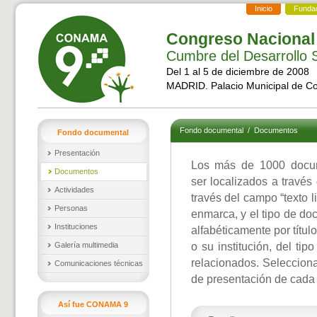
Inicio
Funda
Congreso Nacional
Cumbre del Desarrollo S
Del 1 al 5 de diciembre de 2008
MADRID. Palacio Municipal de C
Fondo documental
/
Documentos
Fondo documental
Presentación
Los más de 1000 docu
Documentos
ser localizados a través
Actividades
través del campo “texto l
Personas
enmarca, y el tipo de d
Instituciones
alfabéticamente por títul
Galería multimedia
o su institución, del ti
relacionados. Selecciona
Comunicaciones técnicas
de presentación de cada
Así fue CONAMA 9