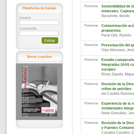
Ponencia
Sostenibilidad de l
Plataforma de trabajo
minerales. Captur
Navarrete, Benito
Usuario
Ponencia
Contaminación acús
Contraseña
propuestas
Peral Orts, Ramón
Ponencia
Presentación del g
Vida Manzano, Je
Becas y ayudas
Ponencia
Estudio comparativ
Integradas (AAI) c
europeo
Rivas Zapata, Migu
Ponencia
Revisión de la Dire
refino de petróleo
del Castillo Ramír
Ponencia
Experiencia de la r
Ambientales Integr
Nieto González, J
Ponencia
Revisión de la Dire
y Fuentes Contami
Canales Canales,