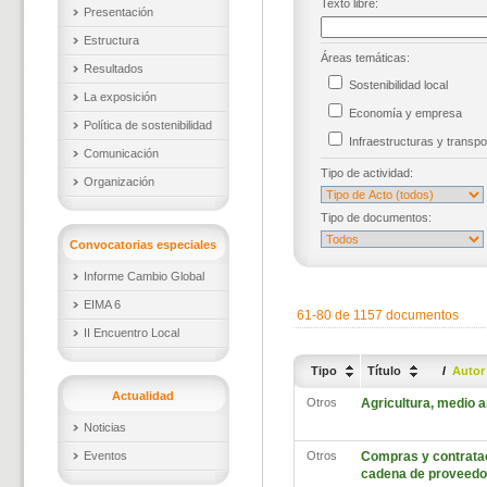
Texto libre:
Presentación
Estructura
Áreas temáticas:
Resultados
Sostenibilidad local
La exposición
Economía y empresa
Política de sostenibilidad
Infraestructuras y trans
Comunicación
Tipo de actividad:
Organización
Tipo de documentos:
Convocatorias especiales
Informe Cambio Global
EIMA 6
61-80 de 1157 documentos
II Encuentro Local
Tipo
Título
/
Auto
Actualidad
Otros
Agricultura, medio a
Noticias
Eventos
Otros
Compras y contrataci
cadena de proveedo