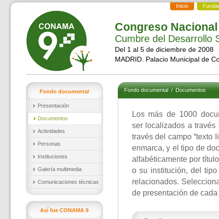
Inicio
Funda
Congreso Nacional
Cumbre del Desarrollo S
Del 1 al 5 de diciembre de 2008
MADRID. Palacio Municipal de C
Fondo documental
/
Documentos
Fondo documental
Presentación
Los más de 1000 docu
Documentos
ser localizados a través
Actividades
través del campo “texto l
Personas
enmarca, y el tipo de d
Instituciones
alfabéticamente por títul
Galería multimedia
o su institución, del ti
relacionados. Selecciona
Comunicaciones técnicas
de presentación de cada
Así fue CONAMA 9