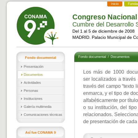
Inicio
Funda
Congreso Nacional
Cumbre del Desarrollo S
Del 1 al 5 de diciembre de 2008
MADRID. Palacio Municipal de C
Fondo documental
/
Documentos
Fondo documental
Presentación
Los más de 1000 docu
Documentos
ser localizados a través
Actividades
través del campo “texto l
Personas
enmarca, y el tipo de d
Instituciones
alfabéticamente por títul
Galería multimedia
o su institución, del ti
relacionados. Selecciona
Comunicaciones técnicas
de presentación de cada
Así fue CONAMA 9