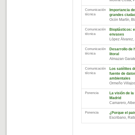
Molina Costa, P
Comunicación
Importancia de
técnica
grandes ciuda
Ocón Martín, B
Comunicación
Bioplásticos: e
técnica
envases
López Álvarez,
Comunicación
Desarrollo de h
técnica
litoral
Almazan Garate
Comunicación
Los satélites 
técnica
fuente de dato
ambientales
Ormeño Villajo
Ponencia
La visión de la
Madrid
Camarero, Alb
Ponencia
¿Porque el pai
Escribano, Raf