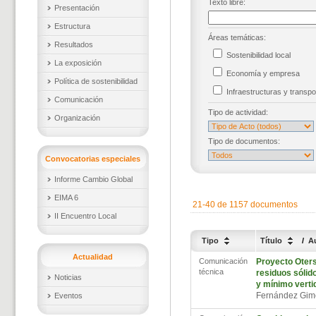
Texto libre:
Presentación
Estructura
Áreas temáticas:
Resultados
Sostenibilidad local
La exposición
Economía y empresa
Política de sostenibilidad
Infraestructuras y trans
Comunicación
Tipo de actividad:
Organización
Tipo de documentos:
Convocatorias especiales
Informe Cambio Global
EIMA 6
21-40 de 1157 documentos
II Encuentro Local
Tipo
Título
/
A
Actualidad
Comunicación
Proyecto Oters
técnica
residuos sóli
Noticias
y mínimo verti
Fernández Gim
Eventos