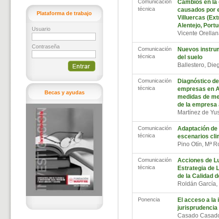
Comunicación
Cambios en la 
técnica
causados por el
Plataforma de trabajo
Villuercas (Ex
Alentejo, Portu
Usuario
Vicente Orellan
Contraseña
Comunicación
Nuevos instrum
técnica
del suelo
Ballestero, Di
Comunicación
Diagnóstico de
técnica
empresas en A
Becas y ayudas
medidas de mej
de la empresa
Martínez de Yus
Comunicación
Adaptación de 
técnica
escenarios cli
Pino Otín, Mª 
Comunicación
Acciones de Lu
técnica
Estrategia de 
de la Calidad d
Roldán García,
Ponencia
El acceso a la 
jurisprudencia
Casado Casado