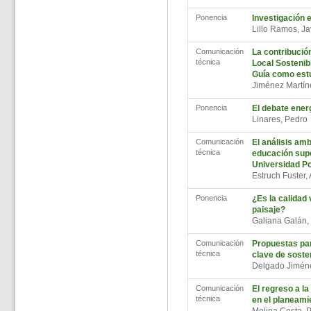
Ponencia
Investigación 
Lillo Ramos, J
Comunicación
La contribució
técnica
Local Sostenib
Guía como est
Jiménez Martín
Ponencia
El debate energ
Linares, Pedr
Comunicación
El análisis amb
técnica
educación super
Universidad Po
Estruch Fuster,
Ponencia
¿Es la calidad v
paisaje?
Galiana Galán,
Comunicación
Propuestas pa
técnica
clave de sosten
Delgado Jimén
Comunicación
El regreso a l
técnica
en el planeami