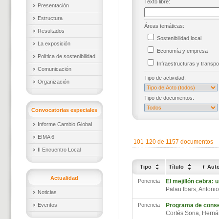
Texto libre:
Presentación
Estructura
Áreas temáticas:
Resultados
Sostenibilidad local
La exposición
Economía y empresa
Política de sostenibilidad
Infraestructuras y trans
Comunicación
Tipo de actividad:
Organización
Tipo de documentos:
Convocatorias especiales
Informe Cambio Global
EIMA 6
101-120 de 1157 documentos
II Encuentro Local
Tipo
Título
/
Aut
Actualidad
Ponencia
El mejillón cebra: 
Palau Ibars, Antoni
Noticias
Eventos
Ponencia
Programa de conser
Cortés Soria, Hern