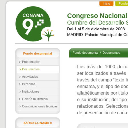
Inicio
Funda
Congreso Nacional
Cumbre del Desarrollo S
Del 1 al 5 de diciembre de 2008
MADRID. Palacio Municipal de C
Fondo documental
/
Documentos
Fondo documental
Presentación
Los más de 1000 docu
Documentos
ser localizados a través
Actividades
través del campo “texto l
Personas
enmarca, y el tipo de d
Instituciones
alfabéticamente por títul
Galería multimedia
o su institución, del ti
relacionados. Selecciona
Comunicaciones técnicas
de presentación de cada
Así fue CONAMA 9