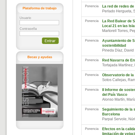
Ponencia
La red de redes de 
Plataforma de trabajo
Perlado Hergueta,
Usuario
Ponencia
La Red Balear de S
Local 21 en las Isl
Contraseña
Martorell Torres, P
Ponencia
Ayuntamiento de Sev
sostenibilidad
Pineda Díaz, Davi
Becas y ayudas
Ponencia
Red Navarra de Ent
Tortajada Martínez,
Ponencia
Observatorio de la 
Sotos Callejas, R
Ponencia
II Informe de sost
del País Vasco
Alonso Martín, Mar
Ponencia
Seguimiento de la s
Barcelona
Parpal Servole, Nú
Ponencia
Efectos en la calida
limitación de veloc