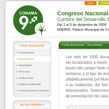
Inicio
Funda
Congreso Nacional
Cumbre del Desarrollo S
Del 1 al 5 de diciembre de 2008
MADRID. Palacio Municipal de C
Fondo documental
/
Documentos
Fondo documental
Presentación
Los más de 1000 docu
Documentos
ser localizados a través
Actividades
través del campo “texto l
Personas
enmarca, y el tipo de d
Instituciones
alfabéticamente por títul
Galería multimedia
o su institución, del ti
relacionados. Selecciona
Comunicaciones técnicas
de presentación de cada
Así fue CONAMA 9