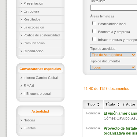
Texto libre:
Presentación
Estructura
Áreas temáticas:
Resultados
Sostenibilidad local
La exposición
Economía y empresa
Política de sostenibilidad
Infraestructuras y trans
Comunicación
Tipo de actividad:
Organización
Tipo de documentos:
Convocatorias especiales
Informe Cambio Global
EIMA 6
21-40 de 1157 documentos
II Encuentro Local
Tipo
Título
/
Autor
Actualidad
Ponencia
El visón american
Gómez Gayubo, As
Noticias
Eventos
Ponencia
Proyecto de fortale
organizativa del si