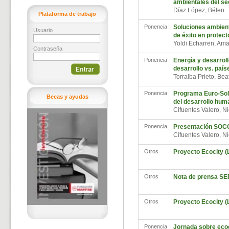
ambientales del se
Díaz López, Bélen
Plataforma de trabajo
Ponencia
Soluciones ambient
Usuario
de éxito en protec
Yoldi Echarren, Am
Contraseña
Ponencia
Energía y desarroll
desarrollo vs. país
Torralba Prieto, Bea
Ponencia
Programa Euro-Sol
Becas y ayudas
del desarrollo hum
Cifuentes Valero, 
Ponencia
Presentación SOC
Cifuentes Valero, 
Otros
Proyecto Ecocity (Li
Otros
Nota de prensa S
Otros
Proyecto Ecocity (L
Ponencia
Jornada sobre ecoc