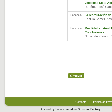
velocidad Siete Ag
Rupérez, José Car
Ponencia
La restauración de 
Castillo Gómez, An
Ponencia
Movilidad sostenib
Conclusiones
Núñez del Campo,
Contacto
|
Pólitica de Priv
Desarrollo y Soporte
Varadero Software Factory