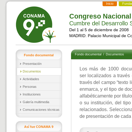
Inicio
Funda
Congreso Nacional
Cumbre del Desarrollo S
Del 1 al 5 de diciembre de 2008
MADRID. Palacio Municipal de C
Fondo documental
/
Documentos
Fondo documental
Presentación
Los más de 1000 docu
Documentos
ser localizados a través
Actividades
través del campo “texto l
Personas
enmarca, y el tipo de d
Instituciones
alfabéticamente por títul
Galería multimedia
o su institución, del ti
relacionados. Selecciona
Comunicaciones técnicas
de presentación de cada
Así fue CONAMA 9