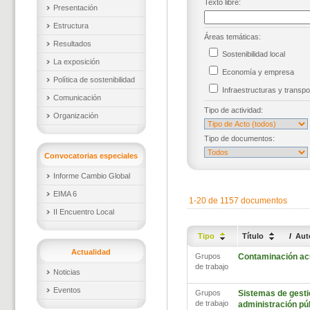
Texto libre:
Presentación
Estructura
Áreas temáticas:
Resultados
Sostenibilidad local
La exposición
Economía y empresa
Política de sostenibilidad
Infraestructuras y trans
Comunicación
Tipo de actividad:
Organización
Tipo de documentos:
Convocatorias especiales
Informe Cambio Global
EIMA 6
1-20 de 1157 documentos
II Encuentro Local
Tipo
Título
/
Aut
Actualidad
Grupos
Contaminación ac
de trabajo
Noticias
Eventos
Grupos
Sistemas de gestió
de trabajo
administración pú