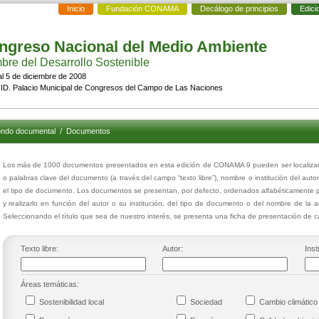
Inicio
Fundación CONAMA
Decálogo de principios
Edici
ngreso Nacional del Medio Ambiente
re del Desarrollo Sostenible
al 5 de diciembre de 2008
D. Palacio Municipal de Congresos del Campo de Las Naciones
ndo documental
/
Documentos
Los más de 1000 documentos presentados en esta edición de CONAMA 9 pueden ser localizados
o palabras clave del documento (a través del campo “texto libre”), nombre o institución del auto
el tipo de documento. Los documentos se presentan, por defecto, ordenados alfabéticamente p
y realizarlo en función del autor o su institución, del tipo de documento o del nombre de la 
Seleccionando el título que sea de nuestro interés, se presenta una ficha de presentación de
Texto libre:
Autor:
Inst
Áreas temáticas:
Sostenibilidad local
Sociedad
Cambio climáti