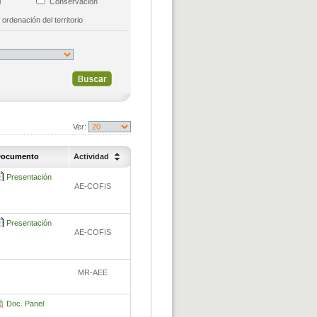
al
Conservación
 ordenación del territorio
Ver:
ocumento
Actividad
Presentación
AE-COFIS
Presentación
AE-COFIS
MR-AEE
Doc. Panel