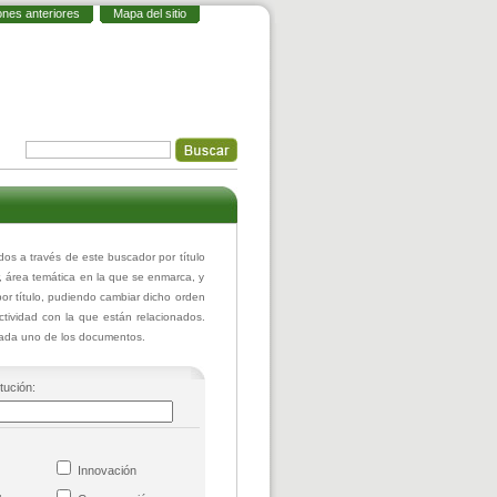
ones anteriores
Mapa del sitio
 a través de este buscador por título
r, área temática en la que se enmarca, y
or título, pudiendo cambiar dicho orden
actividad con la que están relacionados.
 cada uno de los documentos.
itución:
co
Innovación