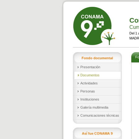
Co
Cumb
Del 1 
MADRI
Fo
Fondo documental
Presentación
Documentos
Actividades
Personas
Instituciones
Galería multimedia
Comunicaciones técnicas
Así fue CONAMA 9