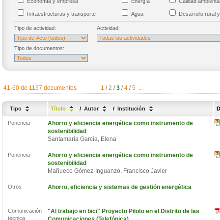
Economía y empresa
Energía
Calidad ambient
Infraestructuras y transporte
Agua
Desarrollo rural y
Tipo de actividad:
Actividad:
Tipo de documentos:
41-60 de 1157 documentos
1
/
2
/
3
/
4
/
5
...
Tipo
Título
/
Autor
/
Institución
D
Ponencia
Ahorro y eficiencia energética como instrumento de
sostenibilidad
Santamaría García, Elena
Ponencia
Ahorro y eficiencia energética como instrumento de
sostenibilidad
Mañueco Gómez-Inguanzo, Francisco Javier
Otros
Ahorro, eficiencia y sistemas de gestión energética
Comunicación
"Al trabajo en bici" Proyecto Piloto en el Distrito de las
técnica
Comunicaciones (Telefónica)