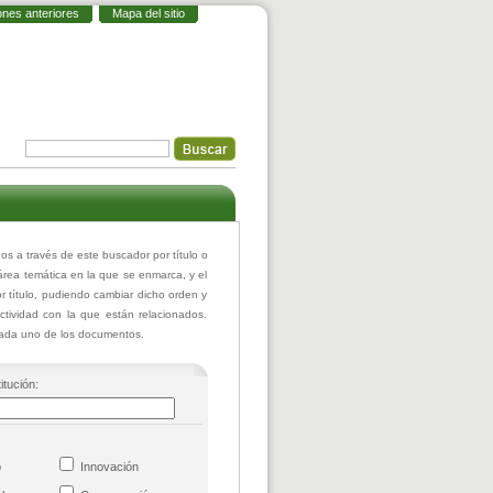
ones anteriores
Mapa del sitio
 a través de este buscador por título o
 área temática en la que se enmarca, y el
 título, pudiendo cambiar dicho orden y
actividad con la que están relacionados.
 cada uno de los documentos.
itución:
co
Innovación