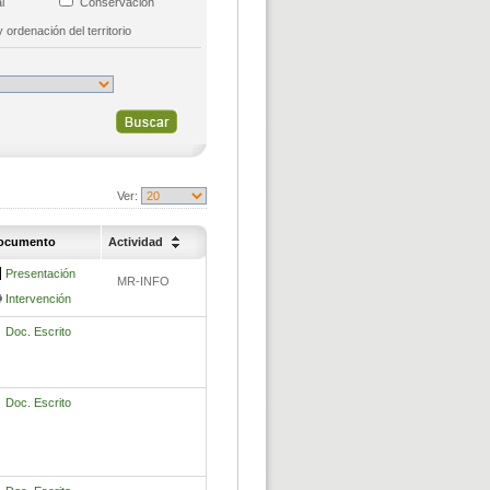
tal
Conservación
y ordenación del territorio
Ver:
ocumento
Actividad
Presentación
MR-INFO
Intervención
Doc. Escrito
Doc. Escrito