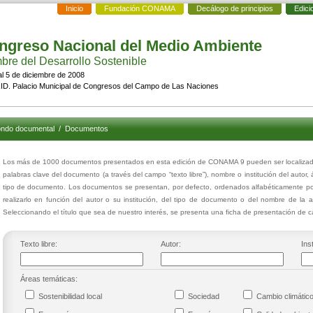
Inicio
Fundación CONAMA
Decálogo de principios
Edici
ngreso Nacional del Medio Ambiente
re del Desarrollo Sostenible
al 5 de diciembre de 2008
D. Palacio Municipal de Congresos del Campo de Las Naciones
ndo documental
/
Documentos
Los más de 1000 documentos presentados en esta edición de CONAMA 9 pueden ser localizados
palabras clave del documento (a través del campo “texto libre”), nombre o institución del autor,
tipo de documento. Los documentos se presentan, por defecto, ordenados alfabéticamente por
realizarlo en función del autor o su institución, del tipo de documento o del nombre de la 
Seleccionando el título que sea de nuestro interés, se presenta una ficha de presentación de
Texto libre:
Autor:
Inst
Áreas temáticas:
Sostenibilidad local
Sociedad
Cambio climáti