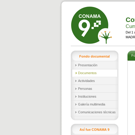
Co
Cumb
Del 1 
MADRI
Fo
Fondo documental
Presentación
Documentos
Actividades
Personas
Instituciones
Galería multimedia
Comunicaciones técnicas
Así fue CONAMA 9