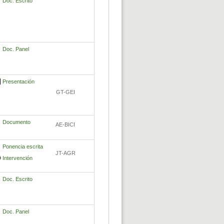
Doc. Escrito
Doc. Panel
Presentación
GT-GEI
Documento
AE-BICI
Ponencia escrita
JT-AGR
Intervención
Doc. Escrito
Doc. Panel