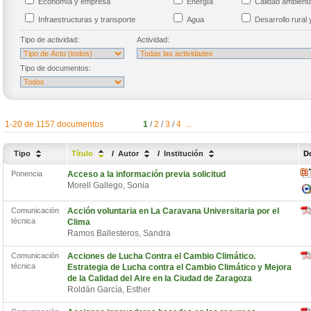
Economía y empresa
Energía
Calidad ambien
Infraestructuras y transporte
Agua
Desarrollo rural 
Tipo de actividad:
Actividad:
Tipo de documentos:
1-20 de 1157 documentos
1
/
2
/
3
/
4
...
Tipo
Título
/
Autor
/
Institución
D
Ponencia
Acceso a la información previa solicitud
Morell Gallego, Sonia
Comunicación
Acción voluntaria en La Caravana Universitaria por el
técnica
Clima
Ramos Ballesteros, Sandra
Comunicación
Acciones de Lucha Contra el Cambio Climático.
técnica
Estrategia de Lucha contra el Cambio Climático y Mejora
de la Calidad del Aire en la Ciudad de Zaragoza
Roldán García, Esther