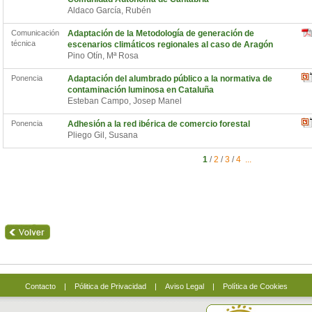
Aldaco García, Rubén
Comunicación
Adaptación de la Metodología de generación de
técnica
escenarios climáticos regionales al caso de Aragón
Pino Otín, Mª Rosa
Ponencia
Adaptación del alumbrado público a la normativa de
contaminación luminosa en Cataluña
Esteban Campo, Josep Manel
Ponencia
Adhesión a la red ibérica de comercio forestal
Pliego Gil, Susana
1
/
2
/
3
/
4
...
Contacto
|
Pólitica de Privacidad
|
Aviso Legal
|
Política de Cookies