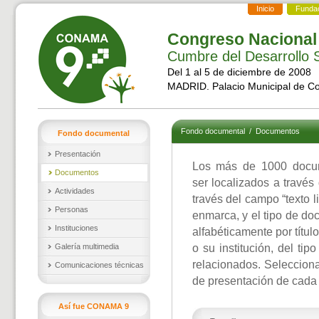
Inicio
Funda
Congreso Nacional
Cumbre del Desarrollo S
Del 1 al 5 de diciembre de 2008
MADRID. Palacio Municipal de C
Fondo documental
/
Documentos
Fondo documental
Presentación
Los más de 1000 docu
Documentos
ser localizados a través
Actividades
través del campo “texto l
Personas
enmarca, y el tipo de d
Instituciones
alfabéticamente por títul
Galería multimedia
o su institución, del ti
relacionados. Selecciona
Comunicaciones técnicas
de presentación de cada
Así fue CONAMA 9