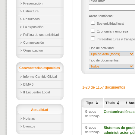
Texto libre:
Presentación
Estructura
Áreas temáticas:
Resultados
Sostenibilidad local
La exposición
Economía y empresa
Política de sostenibilidad
Infraestructuras y trans
Comunicación
Tipo de actividad:
Organización
Tipo de documentos:
Convocatorias especiales
Informe Cambio Global
EIMA 6
1-20 de 1157 documentos
II Encuentro Local
Tipo
Título
/
Aut
Actualidad
Grupos
Contaminación ac
de trabajo
Noticias
Eventos
Grupos
Sistemas de gestió
de trabajo
administración pú