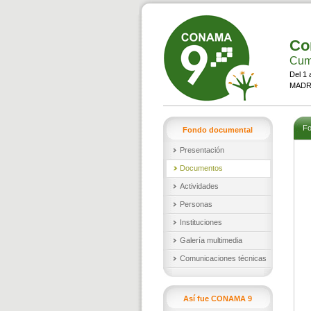
Co
Cumb
Del 1 
MADRI
Fo
Fondo documental
Presentación
Documentos
Actividades
Personas
Instituciones
Galería multimedia
Comunicaciones técnicas
Así fue CONAMA 9