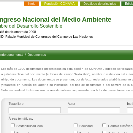
Inicio
Fundación CONAMA
Decálogo de principios
Edici
ngreso Nacional del Medio Ambiente
re del Desarrollo Sostenible
al 5 de diciembre de 2008
D. Palacio Municipal de Congresos del Campo de Las Naciones
ndo documental
/
Documentos
Los más de 1000 documentos presentados en esta edición de CONAMA 9 pueden ser localizados
o palabras clave del documento (a través del campo “texto libre”), nombre o institución del auto
el tipo de documento. Los documentos se presentan, por defecto, ordenados alfabéticamente p
y realizarlo en función del autor o su institución, del tipo de documento o del nombre de la 
Seleccionando el título que sea de nuestro interés, se presenta una ficha de presentación de
Texto libre:
Autor:
Inst
Áreas temáticas:
Sostenibilidad local
Sociedad
Cambio climáti