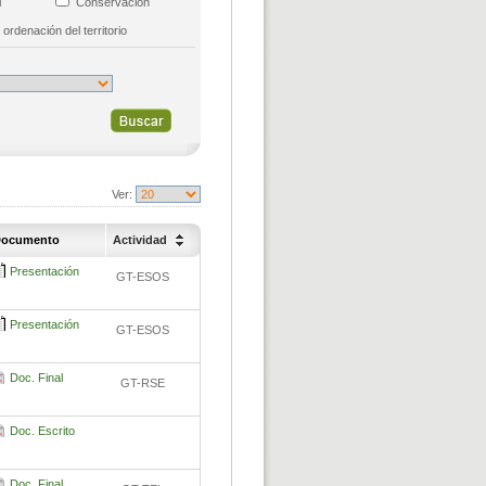
al
Conservación
 ordenación del territorio
Ver:
ocumento
Actividad
Presentación
GT-ESOS
Presentación
GT-ESOS
Doc. Final
GT-RSE
Doc. Escrito
Doc. Final