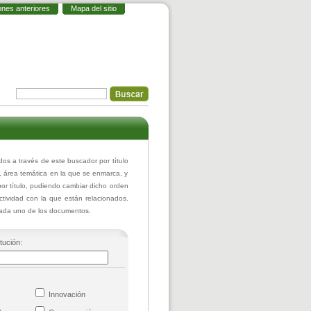
ones anteriores
Mapa del sitio
 a través de este buscador por título
r, área temática en la que se enmarca, y
or título, pudiendo cambiar dicho orden
actividad con la que están relacionados.
 cada uno de los documentos.
itución:
co
Innovación