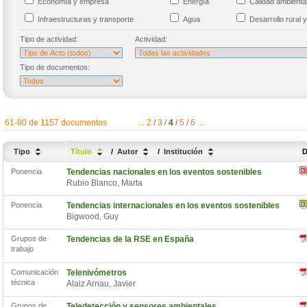
Economía y empresa
Energía
Calidad ambient
Infraestructuras y transporte
Agua
Desarrollo rural y
Tipo de actividad:
Actividad:
Tipo de documentos:
61-80 de 1157 documentos
...
2
/
3
/
4
/
5
/
6
...
Tipo
Título
/
Autor
/
Institución
D
Ponencia
Tendencias nacionales en los eventos sostenibles
Rubio Blanco, Marta
Ponencia
Tendencias internacionales en los eventos sostenibles
Bigwood, Guy
Grupos de
Tendencias de la RSE en España
trabajo
Comunicación
Telenivómetros
técnica
Alaiz Arnau, Javier
Grupos de
Teledetección y sensores ambientales