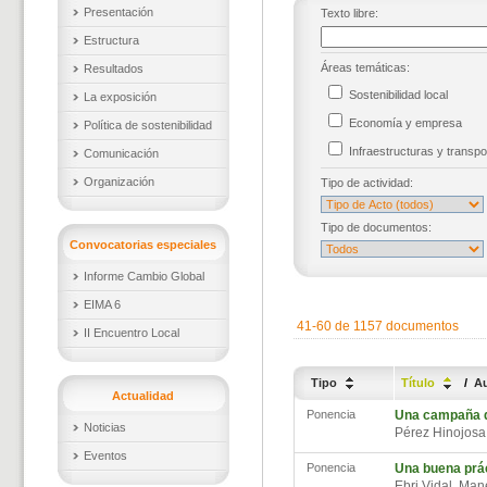
Presentación
Texto libre:
Estructura
Áreas temáticas:
Resultados
Sostenibilidad local
La exposición
Economía y empresa
Política de sostenibilidad
Infraestructuras y trans
Comunicación
Organización
Tipo de actividad:
Tipo de documentos:
Convocatorias especiales
Informe Cambio Global
EIMA 6
41-60 de 1157 documentos
II Encuentro Local
Tipo
Título
/
A
Actualidad
Ponencia
Una campaña de
Noticias
Pérez Hinojos
Eventos
Ponencia
Una buena prác
Ebri Vidal, Ma