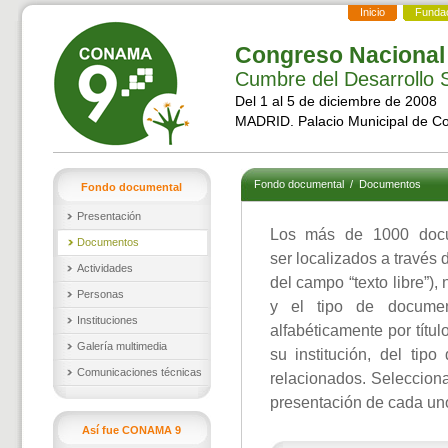
Inicio
Funda
Congreso Nacional
Cumbre del Desarrollo S
Del 1 al 5 de diciembre de 2008
MADRID. Palacio Municipal de C
Fondo documental
/
Documentos
Fondo documental
Presentación
Los más de 1000 doc
Documentos
ser localizados a través 
Actividades
del campo “texto libre”),
Personas
y el tipo de documen
Instituciones
alfabéticamente por títul
Galería multimedia
su institución, del ti
Comunicaciones técnicas
relacionados. Selecciona
presentación de cada un
Así fue CONAMA 9