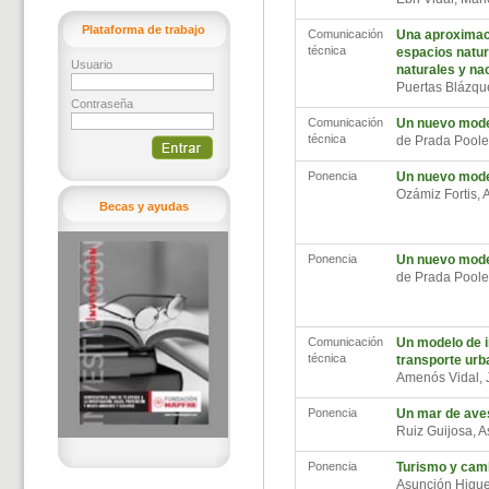
Plataforma de trabajo
Comunicación
Una aproximaci
técnica
espacios natur
Usuario
naturales y na
Puertas Blázqu
Contraseña
Comunicación
Un nuevo model
técnica
de Prada Poole
Ponencia
Un nuevo model
Ozámiz Fortis, 
Becas y ayudas
Ponencia
Un nuevo model
de Prada Poole
Comunicación
Un modelo de i
técnica
transporte urb
Amenós Vidal,
Ponencia
Un mar de aves
Ruiz Guijosa, 
Ponencia
Turismo y camb
Asunción Higu