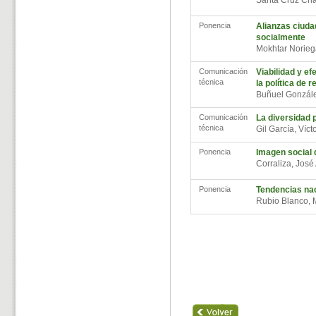
Santa Cruz Ch
Ponencia
Alianzas ciuda
socialmente
Mokhtar Norieg
Comunicación
Viabilidad y ef
técnica
la política de 
Buñuel Gonzál
Comunicación
La diversidad p
técnica
Gil García, Víc
Ponencia
Imagen social 
Corraliza, Jos
Ponencia
Tendencias nac
Rubio Blanco,