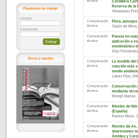
técnica
Cordillera Cant
Reserva de la 
Plataforma de trabajo
Albaladejo Fres
Usuario
Comunicación
Flora, paisaje
técnica
Galán de Mera,
Contraseña
Comunicación
Puesta en valo
técnica
aplicación a es
etnobotánico 
Díaz Fernánde
Becas y ayudas
Comunicación
La medida del 
técnica
relación más so
medio ambient
López Díaz, Alf
Comunicación
Conservación d
técnica
mediante técni
Mongil Manso,
Comunicación
Niveles de Nitr
técnica
(España)
Ramos Miras, 
Comunicación
Niveles de As, 
técnica
depresiones ter
Ámbles y Corn