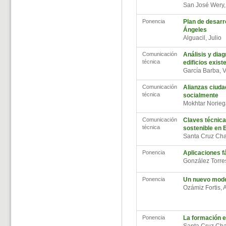
San José Wery
Ponencia
Plan de desarr
Ángeles
Alguacil, Julio
Comunicación
Análisis y diag
técnica
edificios exis
García Barba, 
Comunicación
Alianzas ciuda
técnica
socialmente
Mokhtar Norieg
Comunicación
Claves técnicas
técnica
sostenible en 
Santa Cruz Ch
Ponencia
Aplicaciones fá
González Torr
Ponencia
Un nuevo model
Ozámiz Fortis, 
Ponencia
La formación e