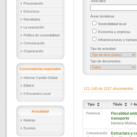
Texto libre:
Presentación
Estructura
Áreas temáticas:
Resultados
Sostenibilidad local
La exposición
Economía y empresa
Política de sostenibilidad
Infraestructuras y trans
Comunicación
Tipo de actividad:
Organización
Tipo de documentos:
Convocatorias especiales
Informe Cambio Global
EIMA 6
121-140 de 1157 documentos
II Encuentro Local
Tipo
Título
/
A
Actualidad
Ponencia
Fiscalidad ambi
transporte
Noticias
Herrera Molina
Eventos
Comunicación
Estructura y c