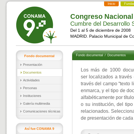
Inicio
Funda
Congreso Nacional
Cumbre del Desarrollo S
Del 1 al 5 de diciembre de 2008
MADRID. Palacio Municipal de C
Fondo documental
/
Documentos
Fondo documental
Presentación
Los más de 1000 docu
Documentos
ser localizados a través
Actividades
través del campo “texto l
Personas
enmarca, y el tipo de d
Instituciones
alfabéticamente por títul
Galería multimedia
o su institución, del ti
relacionados. Selecciona
Comunicaciones técnicas
de presentación de cada
Así fue CONAMA 9