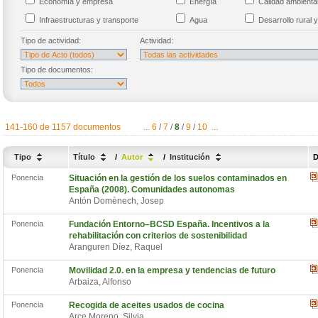
Economía y empresa
Energía
Calidad ambient
Infraestructuras y transporte
Agua
Desarrollo rural y
Tipo de actividad:
Actividad:
Tipo de documentos:
141-160 de 1157 documentos
...
6
/
7
/
8
/
9
/
10
...
Tipo
Título
/
Autor
/
Institución
D
Ponencia
Situación en la gestión de los suelos contaminados en
España (2008). Comunidades autonomas
Antón Domènech, Josep
Ponencia
Fundación Entorno–BCSD España. Incentivos a la
rehabilitación con criterios de sostenibilidad
Aranguren Díez, Raquel
Ponencia
Movilidad 2.0. en la empresa y tendencias de futuro
Arbaiza, Alfonso
Ponencia
Recogida de aceites usados de cocina
Arce Moreno, Silvia