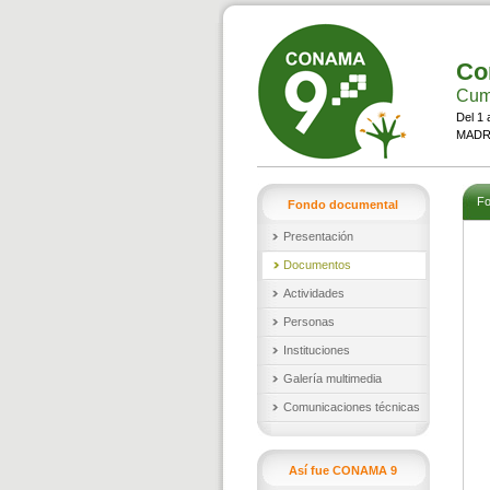
Co
Cumb
Del 1 
MADRI
Fo
Fondo documental
Presentación
Documentos
Actividades
Personas
Instituciones
Galería multimedia
Comunicaciones técnicas
Así fue CONAMA 9