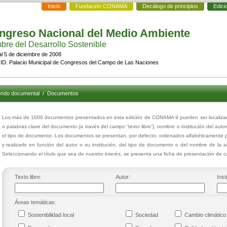
Inicio
Fundación CONAMA
Decálogo de principios
Edici
ngreso Nacional del Medio Ambiente
re del Desarrollo Sostenible
al 5 de diciembre de 2008
D. Palacio Municipal de Congresos del Campo de Las Naciones
ndo documental
/
Documentos
Los más de 1000 documentos presentados en esta edición de CONAMA 9 pueden ser localizados
o palabras clave del documento (a través del campo “texto libre”), nombre o institución del auto
el tipo de documento. Los documentos se presentan, por defecto, ordenados alfabéticamente p
y realizarlo en función del autor o su institución, del tipo de documento o del nombre de la 
Seleccionando el título que sea de nuestro interés, se presenta una ficha de presentación de
Texto libre:
Autor:
Inst
Áreas temáticas:
Sostenibilidad local
Sociedad
Cambio climáti