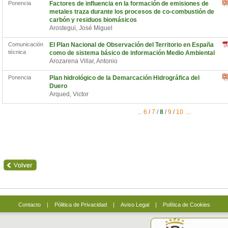
Ponencia
Factores de influencia en la formación de emisiones de
metales traza durante los procesos de co-combustión de
carbón y residuos biomásicos
Arostegui, José Miguel
Comunicación
El Plan Nacional de Observación del Territorio en España
técnica
como de sistema básico de información Medio Ambiental
Arozarena Villar, Antonio
Ponencia
Plan hidrológico de la Demarcación Hidrográfica del
Duero
Arqued, Victor
...
6
/
7
/
8
/
9
/
10
...
Contacto
|
Pólitica de Privacidad
|
Aviso Legal
|
Política de Cookies