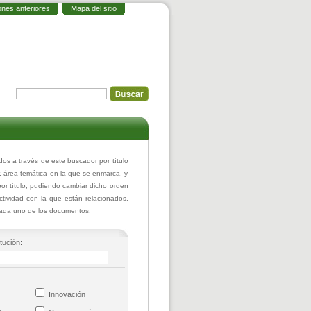
ones anteriores
Mapa del sitio
 a través de este buscador por título
r, área temática en la que se enmarca, y
or título, pudiendo cambiar dicho orden
actividad con la que están relacionados.
 cada uno de los documentos.
itución:
co
Innovación