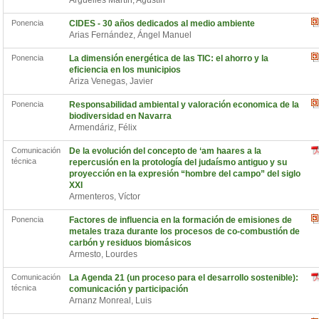
Argüelles Martín, Agustín
Ponencia
CIDES - 30 años dedicados al medio ambiente
Arias Fernández, Ángel Manuel
Ponencia
La dimensión energética de las TIC: el ahorro y la
eficiencia en los municipios
Ariza Venegas, Javier
Ponencia
Responsabilidad ambiental y valoración economica de la
biodiversidad en Navarra
Armendáriz, Félix
Comunicación
De la evolución del concepto de ‘am haares a la
técnica
repercusión en la protología del judaísmo antiguo y su
proyección en la expresión “hombre del campo” del siglo
XXI
Armenteros, Víctor
Ponencia
Factores de influencia en la formación de emisiones de
metales traza durante los procesos de co-combustión de
carbón y residuos biomásicos
Armesto, Lourdes
Comunicación
La Agenda 21 (un proceso para el desarrollo sostenible):
técnica
comunicación y participación
Arnanz Monreal, Luis