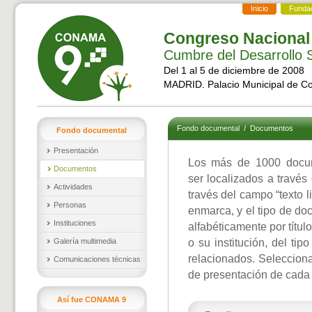
Inicio
Funda
Congreso Nacional
Cumbre del Desarrollo S
Del 1 al 5 de diciembre de 2008
MADRID. Palacio Municipal de C
Fondo documental
/
Documentos
Fondo documental
Presentación
Los más de 1000 docu
Documentos
ser localizados a través
Actividades
través del campo “texto l
Personas
enmarca, y el tipo de d
Instituciones
alfabéticamente por títul
Galería multimedia
o su institución, del ti
relacionados. Selecciona
Comunicaciones técnicas
de presentación de cada
Así fue CONAMA 9