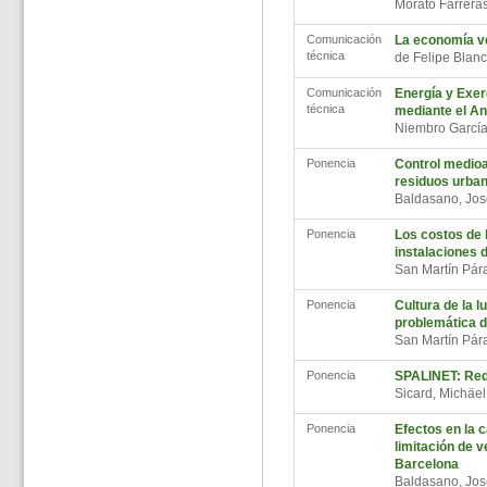
Morató Farrera
Comunicación
La economía ve
técnica
de Felipe Blan
Comunicación
Energía y Exer
técnica
mediante el Aná
Niembro García
Ponencia
Control medioa
residuos urba
Baldasano, Jo
Ponencia
Los costos de 
instalaciones 
San Martín Pá
Ponencia
Cultura de la lu
problemática d
San Martín Pá
Ponencia
SPALINET: Red
Sicard, Michäe
Ponencia
Efectos en la c
limitación de v
Barcelona
Baldasano, Jo