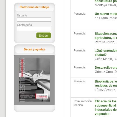
selvicultura pr
Montoya Oliver
Plataforma de trabajo
Ponencia
Un nuevo model
Usuario
de Prada Poole
Contraseña
Ponencia
Situación actua
agricultura, el
Pereira Jerez,
Becas y ayudas
Ponencia
¿Qué entendemo
ciudad?
Ocón Martín, B
Ponencia
Desarrollo rura
Gómez Orea, 
Ponencia
Bioplásticos: e
residuos de e
López Álvarez,
Comunicación
Eficacia de lo
técnica
subsuperficial 
industriales d
vegetales