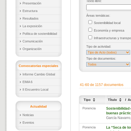
Texto libre:
Presentación
Estructura
Áreas temáticas:
Resultados
Sostenibilidad local
La exposición
Economía y empresa
Política de sostenibilidad
Infraestructuras y trans
Comunicación
Tipo de actividad:
Organización
Tipo de documentos:
Convocatorias especiales
Informe Cambio Global
EIMA 6
41-60 de 1157 documentos
II Encuentro Local
Tipo
Título
/
A
Actualidad
Ponencia
Sostenibilidad 
buenas práctica
Noticias
García Navarro
Eventos
Ponencia
La “Seca de lo