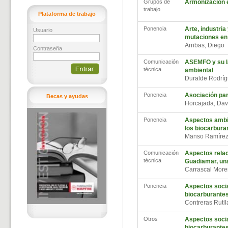
Grupos de
Armonización e
trabajo
Plataforma de trabajo
Ponencia
Arte, industria
Usuario
mutaciones en
Arribas, Diego
Contraseña
Comunicación
ASEMFO y su la
técnica
ambiental
Duralde Rodríg
Ponencia
Asociación par
Becas y ayudas
Horcajada, Da
Ponencia
Aspectos ambie
los biocarbura
Manso Ramíre
Comunicación
Aspectos relac
técnica
Guadiamar, una
Carrascal More
Ponencia
Aspectos socia
biocarburante
Contreras Rutll
Otros
Aspectos socia
biocarburantes.