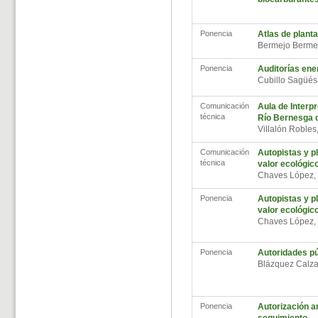
Ponencia
Atlas de plant
Bermejo Berme
Ponencia
Auditorías ene
Cubillo Sagüés
Comunicación
Aula de Interp
técnica
Río Bernesga d
Villalón Robles
Comunicación
Autopistas y pl
técnica
valor ecológico
Chaves López,
Ponencia
Autopistas y pl
valor ecológico
Chaves López,
Ponencia
Autoridades pú
Blázquez Calz
Ponencia
Autorización a