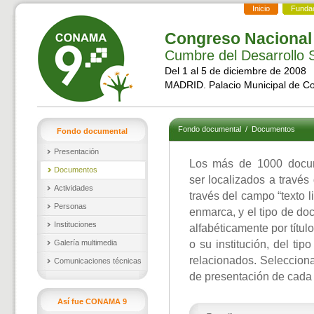
Inicio
Funda
Congreso Nacional
Cumbre del Desarrollo S
Del 1 al 5 de diciembre de 2008
MADRID. Palacio Municipal de C
Fondo documental
/
Documentos
Fondo documental
Presentación
Los más de 1000 docu
Documentos
ser localizados a través
Actividades
través del campo “texto l
Personas
enmarca, y el tipo de d
Instituciones
alfabéticamente por títul
Galería multimedia
o su institución, del ti
relacionados. Selecciona
Comunicaciones técnicas
de presentación de cada
Así fue CONAMA 9