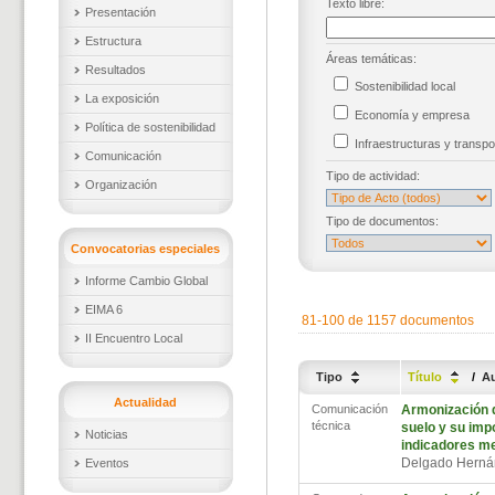
Texto libre:
Presentación
Estructura
Áreas temáticas:
Resultados
Sostenibilidad local
La exposición
Economía y empresa
Política de sostenibilidad
Infraestructuras y trans
Comunicación
Tipo de actividad:
Organización
Tipo de documentos:
Convocatorias especiales
Informe Cambio Global
EIMA 6
81-100 de 1157 documentos
II Encuentro Local
Tipo
Título
/
A
Actualidad
Comunicación
Armonización d
técnica
suelo y su imp
Noticias
indicadores m
Delgado Herná
Eventos