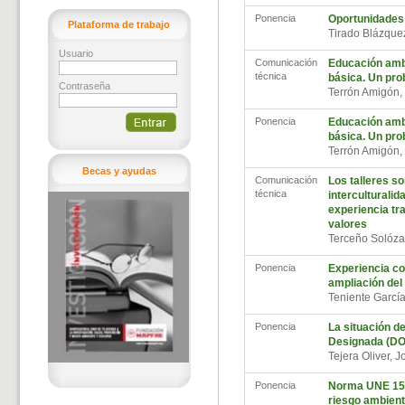
Ponencia
Oportunidades 
Plataforma de trabajo
Tirado Blázque
Usuario
Comunicación
Educación ambi
técnica
básica. Un pro
Contraseña
Terrón Amigón
Ponencia
Educación ambi
básica. Un pro
Terrón Amigón
Becas y ayudas
Comunicación
Los talleres s
técnica
interculturalid
experiencia tr
valores
Terceño Solóz
Ponencia
Experiencia co
ampliación del
Teniente Garcí
Ponencia
La situación 
Designada (DO
Tejera Oliver, 
Ponencia
Norma UNE 1500
riesgo ambient