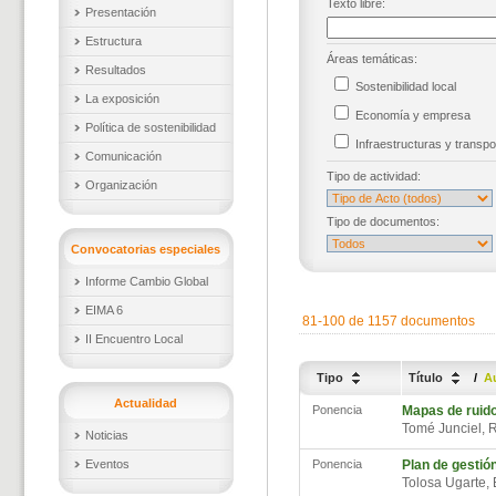
Texto libre:
Presentación
Estructura
Áreas temáticas:
Resultados
Sostenibilidad local
La exposición
Economía y empresa
Política de sostenibilidad
Infraestructuras y trans
Comunicación
Tipo de actividad:
Organización
Tipo de documentos:
Convocatorias especiales
Informe Cambio Global
EIMA 6
81-100 de 1157 documentos
II Encuentro Local
Tipo
Título
/
A
Actualidad
Ponencia
Mapas de ruido
Tomé Junciel, 
Noticias
Eventos
Ponencia
Plan de gestió
Tolosa Ugarte