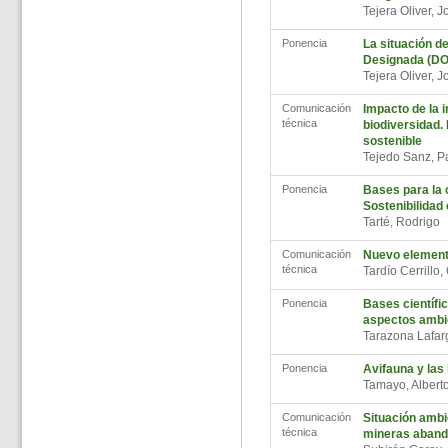
Tejera Oliver, 
Ponencia
La situación 
Designada (DO
Tejera Oliver, 
Comunicación
Impacto de la i
técnica
biodiversidad.
sostenible
Tejedo Sanz, 
Ponencia
Bases para la 
Sostenibilidad
Tarté, Rodrigo
Comunicación
Nuevo elemento
técnica
Tardío Cerrillo
Ponencia
Bases científi
aspectos ambi
Tarazona Lafar
Ponencia
Avifauna y las 
Tamayo, Alber
Comunicación
Situación ambi
técnica
mineras aband