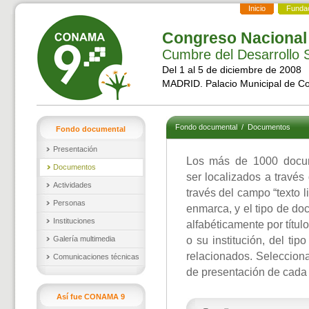
Inicio
Funda
Congreso Nacional
Cumbre del Desarrollo S
Del 1 al 5 de diciembre de 2008
MADRID. Palacio Municipal de C
Fondo documental
/
Documentos
Fondo documental
Presentación
Los más de 1000 docu
Documentos
ser localizados a través
Actividades
través del campo “texto l
Personas
enmarca, y el tipo de d
Instituciones
alfabéticamente por títul
Galería multimedia
o su institución, del ti
relacionados. Selecciona
Comunicaciones técnicas
de presentación de cada
Así fue CONAMA 9