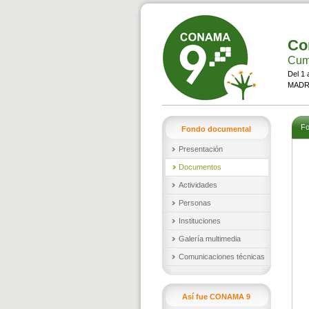
Co
Cumb
Del 1 
MADRI
Fo
Fondo documental
Presentación
Documentos
Actividades
Personas
Instituciones
Galería multimedia
Comunicaciones técnicas
Así fue CONAMA 9