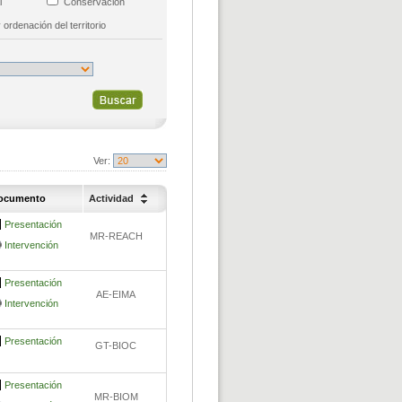
al
Conservación
y ordenación del territorio
Ver:
ocumento
Actividad
Presentación
MR-REACH
Intervención
Presentación
AE-EIMA
Intervención
Presentación
GT-BIOC
Presentación
MR-BIOM