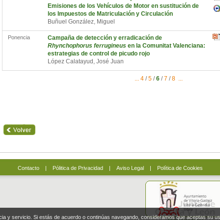
Emisiones de los Vehículos de Motor en sustitución de
los Impuestos de Matriculación y Circulación
Buñuel González, Miguel
Ponencia
Campaña de detección y erradicación de
Rhynchophorus ferrugineus
en la Comunitat Valenciana:
estrategias de control de picudo rojo
López Calatayud, José Juan
...
4
/
5
/
6
/
7
/
8
...
Contacto
|
Pólitica de Privacidad
|
Aviso Legal
|
Política de Cookies
ncia y servicio. Si estás de acuerdo o continúas navegando, consideramos que aceptas su u