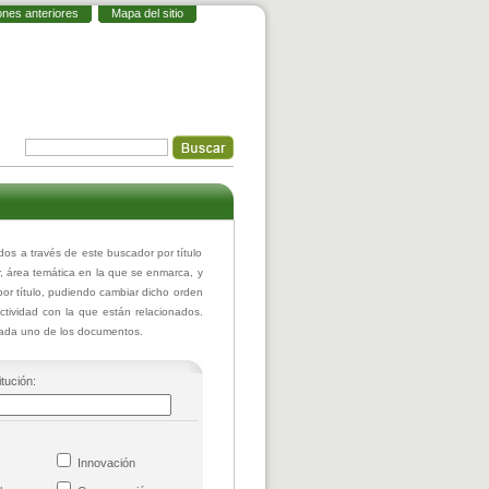
ones anteriores
Mapa del sitio
s a través de este buscador por título
or, área temática en la que se enmarca, y
or título, pudiendo cambiar dicho orden
actividad con la que están relacionados.
 cada uno de los documentos.
itución:
co
Innovación