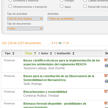
Economía y empresa
Energía
Calidad ambient
Infraestructuras y transporte
Agua
Desarrollo rural 
Tipo de actividad:
Actividad:
Tipo de documentos:
101-120 de 1157 documentos
...
4
/
5
/
6
/
7
/
8
...
Tipo
Título
/
Autor
/
Institución
D
Ponencia
Bases científico-técnicas para la implementación de los
aspectos ambientales del reglamento REACH
Tarazona Lafarga, José Vicente
Ponencia
Bases para la constitución de un Observatorio de la
Sostenibilidad en Iberoamérica
Tarté, Rodrigo
Ponencia
Biocarburantes y sostenibilidad
Contreras Rutllan, Trinidad
Ponencia
Biomasa forestal disponible - posibilidades de
aprovechamiento