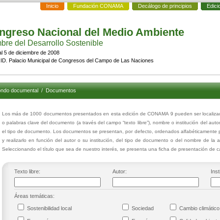
Inicio
Fundación CONAMA
Decálogo de principios
Edici
ngreso Nacional del Medio Ambiente
re del Desarrollo Sostenible
al 5 de diciembre de 2008
D. Palacio Municipal de Congresos del Campo de Las Naciones
ndo documental
/
Documentos
Los más de 1000 documentos presentados en esta edición de CONAMA 9 pueden ser localizado
o palabras clave del documento (a través del campo “texto libre”), nombre o institución del aut
el tipo de documento. Los documentos se presentan, por defecto, ordenados alfabéticamente p
y realizarlo en función del autor o su institución, del tipo de documento o del nombre de la 
Seleccionando el título que sea de nuestro interés, se presenta una ficha de presentación de
Texto libre:
Autor:
Inst
Áreas temáticas:
Sostenibilidad local
Sociedad
Cambio climáti