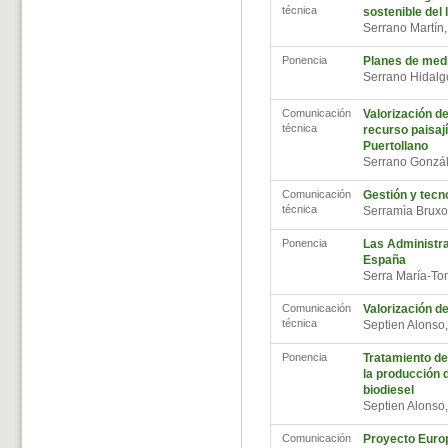
técnica
sostenible del 
Serrano Martín,
Ponencia
Planes de medi
Serrano Hidalg
Comunicación
Valorización d
técnica
recurso paisají
Puertollano
Serrano Gonzá
Comunicación
Gestión y tecno
técnica
Serramìa Bruxo
Ponencia
Las Administra
España
Serra María-To
Comunicación
Valorización de
técnica
Septien Alonso
Ponencia
Tratamiento de
la producción d
biodiesel
Septien Alonso
Comunicación
Proyecto Euro