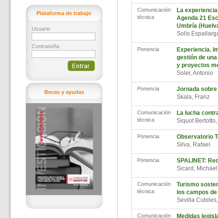
Comunicación
La experiencia
Plataforma de trabajo
técnica
Agenda 21 Esco
Umbría (Huelv
Usuario
Solís Espallar
Contraseña
Ponencia
Experiencia. I
gestión de una
y proyectos m
Soler, Antonio
Ponencia
Jornada sobre 
Becas y ayudas
Skala, Franz
Comunicación
La lucha contr
técnica
Siquot Bertotto
Ponencia
Observatorio Te
Silva, Rafael
Ponencia
SPALINET: Red
Sicard, Michäe
Comunicación
Turismo sosten
técnica
los campos de 
Sevilla Cubiles
Comunicación
Medidas legisla