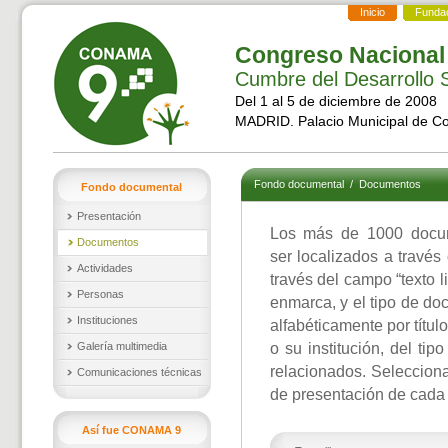
Inicio
Funda
Congreso Nacional
Cumbre del Desarrollo S
Del 1 al 5 de diciembre de 2008
MADRID. Palacio Municipal de C
Fondo documental
/
Documentos
Fondo documental
Presentación
Los más de 1000 docu
Documentos
ser localizados a través
Actividades
través del campo “texto l
Personas
enmarca, y el tipo de d
Instituciones
alfabéticamente por títul
Galería multimedia
o su institución, del ti
relacionados. Selecciona
Comunicaciones técnicas
de presentación de cada
Así fue CONAMA 9