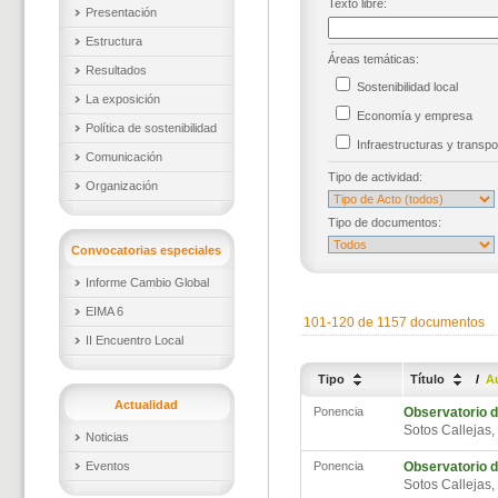
Texto libre:
Presentación
Estructura
Áreas temáticas:
Resultados
Sostenibilidad local
La exposición
Economía y empresa
Política de sostenibilidad
Infraestructuras y trans
Comunicación
Tipo de actividad:
Organización
Tipo de documentos:
Convocatorias especiales
Informe Cambio Global
EIMA 6
101-120 de 1157 documentos
II Encuentro Local
Tipo
Título
/
A
Actualidad
Ponencia
Observatorio d
Sotos Calleja
Noticias
Eventos
Ponencia
Observatorio d
Sotos Calleja