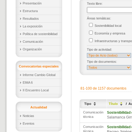
Presentación
Texto libre:
Estructura
Áreas temáticas:
Resultados
Sostenibilidad local
La exposición
Economía y empresa
Política de sostenibilidad
Infraestructuras y trans
Comunicación
Organización
Tipo de actividad:
Tipo de documentos:
Convocatorias especiales
Informe Cambio Global
EIMA 6
81-100 de 1157 documentos
II Encuentro Local
Tipo
Título
/
A
Actualidad
Comunicación
Sostenibilidad
Noticias
técnica
Salamanca Gim
Eventos
Comunicación
Sostenibilidad
técnica
Recreo Jiméne