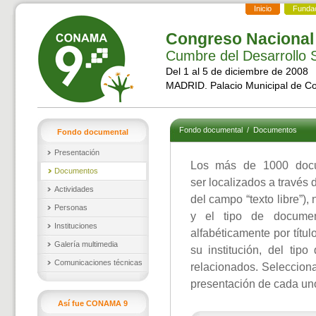
Inicio
Funda
Congreso Nacional
Cumbre del Desarrollo S
Del 1 al 5 de diciembre de 2008
MADRID. Palacio Municipal de C
Fondo documental
/
Documentos
Fondo documental
Presentación
Los más de 1000 doc
Documentos
ser localizados a través 
Actividades
del campo “texto libre”),
Personas
y el tipo de documen
Instituciones
alfabéticamente por títul
Galería multimedia
su institución, del ti
Comunicaciones técnicas
relacionados. Selecciona
presentación de cada un
Así fue CONAMA 9