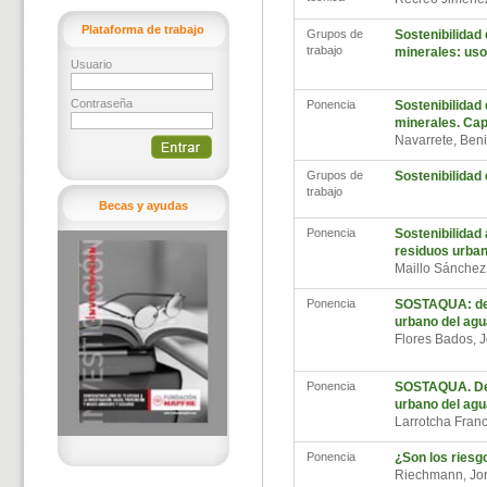
Plataforma de trabajo
Grupos de
Sostenibilidad 
trabajo
minerales: uso
Usuario
Contraseña
Ponencia
Sostenibilidad 
minerales. Ca
Navarrete, Ben
Grupos de
Sostenibilidad
trabajo
Becas y ayudas
Ponencia
Sostenibilidad 
residuos urba
Maillo Sánchez
Ponencia
SOSTAQUA: desa
urbano del agu
Flores Bados,
Ponencia
SOSTAQUA. Desa
urbano del agu
Larrotcha Franc
Ponencia
¿Son los riesg
Riechmann, J