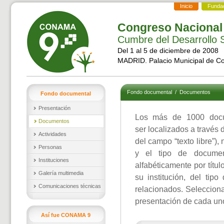
Inicio
Funda
Congreso Nacional
Cumbre del Desarrollo S
Del 1 al 5 de diciembre de 2008
MADRID. Palacio Municipal de C
Fondo documental
/
Documentos
Fondo documental
Presentación
Los más de 1000 doc
Documentos
ser localizados a través 
Actividades
del campo “texto libre”),
Personas
y el tipo de documen
Instituciones
alfabéticamente por títul
Galería multimedia
su institución, del ti
Comunicaciones técnicas
relacionados. Selecciona
presentación de cada un
Así fue CONAMA 9