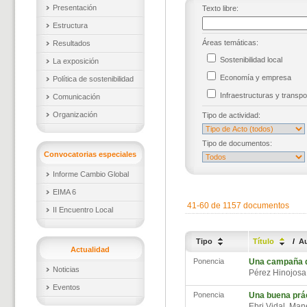
Presentación
Texto libre:
Estructura
Áreas temáticas:
Resultados
Sostenibilidad local
La exposición
Economía y empresa
Política de sostenibilidad
Infraestructuras y trans
Comunicación
Organización
Tipo de actividad:
Tipo de documentos:
Convocatorias especiales
Informe Cambio Global
EIMA 6
41-60 de 1157 documentos
II Encuentro Local
Tipo
Título
/
A
Actualidad
Ponencia
Una campaña de
Noticias
Pérez Hinojos
Eventos
Ponencia
Una buena prác
Ebri Vidal, Ma