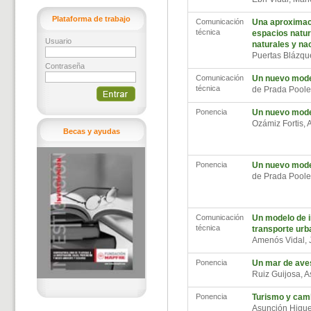
Plataforma de trabajo
Comunicación
Una aproximaci
técnica
espacios natur
Usuario
naturales y na
Puertas Blázqu
Contraseña
Comunicación
Un nuevo model
técnica
de Prada Poole
Ponencia
Un nuevo model
Ozámiz Fortis, 
Becas y ayudas
Ponencia
Un nuevo model
de Prada Poole
Comunicación
Un modelo de i
técnica
transporte urb
Amenós Vidal,
Ponencia
Un mar de aves
Ruiz Guijosa, 
Ponencia
Turismo y camb
Asunción Higu