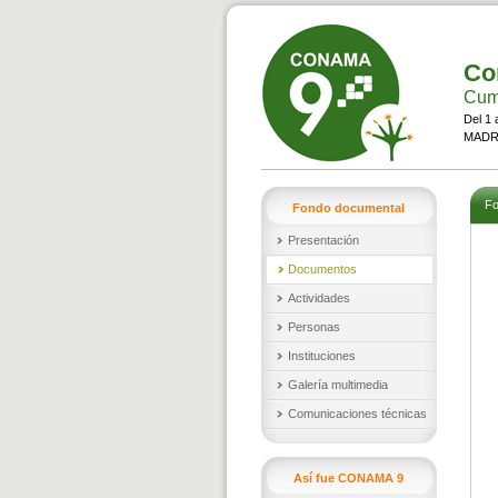
Co
Cumb
Del 1 
MADRI
Fo
Fondo documental
Presentación
Documentos
Actividades
Personas
Instituciones
Galería multimedia
Comunicaciones técnicas
Así fue CONAMA 9