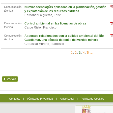
Comunicación
Nuevas tecnologías aplicadas en la planificación, gestión
técnica
y explotación de los recursos hídricos
Cardoner Falgueras, Enric
Comunicación
Control ambiental en las licencias de obras
técnica
Carpe Ristol, Francisco
Comunicación
Aspectos relacionados con la calidad ambiental del Río
técnica
Guadiamar, una década después del vertido minero
Carrascal Moreno, Francisco
1
/
2
/
3
/
4
/
5
...
Contacto
|
Pólitica de Privacidad
|
Aviso Legal
|
Política de Cookies