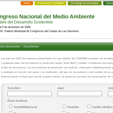
Inicio
Fundación CONAMA
Decálogo de principios
Edici
ngreso Nacional del Medio Ambiente
re del Desarrollo Sostenible
al 5 de diciembre de 2008
D. Palacio Municipal de Congresos del Campo de Las Naciones
ndo documental
/
Documentos
Los más de 1000 documentos presentados en esta edición de CONAMA 9 pueden ser localizados
o palabras clave del documento (a través del campo “texto libre”), nombre o institución del auto
el tipo de documento. Los documentos se presentan, por defecto, ordenados alfabéticamente p
y realizarlo en función del autor o su institución, del tipo de documento o del nombre de la 
Seleccionando el título que sea de nuestro interés, se presenta una ficha de presentación de
Texto libre:
Autor:
Inst
Áreas temáticas:
Sostenibilidad local
Sociedad
Cambio climáti