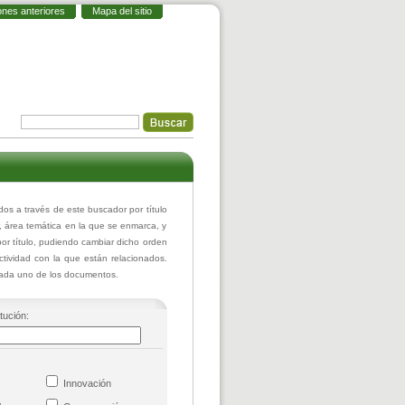
ones anteriores
Mapa del sitio
 a través de este buscador por título
r, área temática en la que se enmarca, y
or título, pudiendo cambiar dicho orden
actividad con la que están relacionados.
 cada uno de los documentos.
itución:
co
Innovación