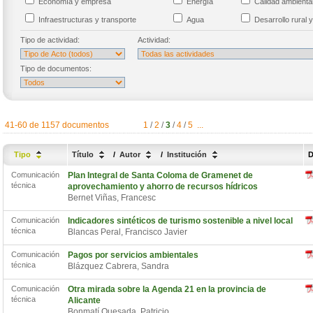
Economía y empresa
Energía
Calidad ambient
Infraestructuras y transporte
Agua
Desarrollo rural y
Tipo de actividad:
Actividad:
Tipo de documentos:
41-60 de 1157 documentos
1
/
2
/
3
/
4
/
5
...
Tipo
Título
/
Autor
/
Institución
D
Comunicación
Plan Integral de Santa Coloma de Gramenet de
técnica
aprovechamiento y ahorro de recursos hídricos
Bernet Viñas, Francesc
Comunicación
Indicadores sintéticos de turismo sostenible a nivel local
técnica
Blancas Peral, Francisco Javier
Comunicación
Pagos por servicios ambientales
técnica
Blázquez Cabrera, Sandra
Comunicación
Otra mirada sobre la Agenda 21 en la provincia de
técnica
Alicante
Bonmatí Quesada, Patricio