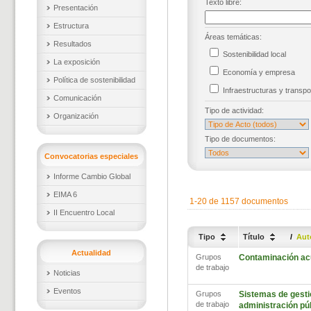
Texto libre:
Presentación
Estructura
Áreas temáticas:
Resultados
Sostenibilidad local
La exposición
Economía y empresa
Política de sostenibilidad
Infraestructuras y trans
Comunicación
Tipo de actividad:
Organización
Tipo de documentos:
Convocatorias especiales
Informe Cambio Global
EIMA 6
1-20 de 1157 documentos
II Encuentro Local
Tipo
Título
/
Aut
Actualidad
Grupos
Contaminación ac
de trabajo
Noticias
Eventos
Grupos
Sistemas de gestió
de trabajo
administración pú