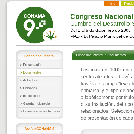
Inicio
Funda
Congreso Nacional
Cumbre del Desarrollo S
Del 1 al 5 de diciembre de 2008
MADRID. Palacio Municipal de C
Fondo documental
/
Documentos
Fondo documental
Presentación
Los más de 1000 docu
Documentos
ser localizados a través
Actividades
través del campo “texto l
Personas
enmarca, y el tipo de d
Instituciones
alfabéticamente por títul
Galería multimedia
o su institución, del ti
relacionados. Selecciona
Comunicaciones técnicas
de presentación de cada
Así fue CONAMA 9