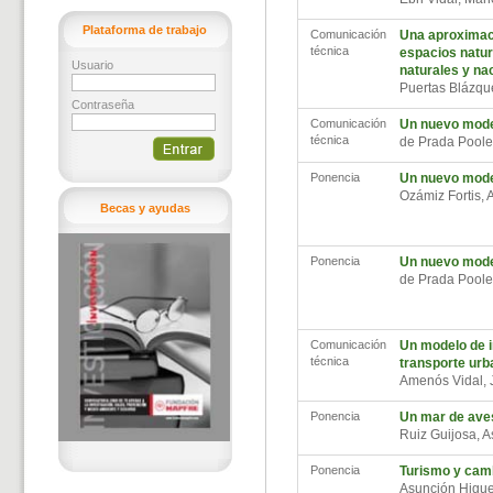
Plataforma de trabajo
Comunicación
Una aproximaci
técnica
espacios natur
Usuario
naturales y na
Puertas Blázqu
Contraseña
Comunicación
Un nuevo model
técnica
de Prada Poole
Ponencia
Un nuevo model
Ozámiz Fortis, 
Becas y ayudas
Ponencia
Un nuevo model
de Prada Poole
Comunicación
Un modelo de i
técnica
transporte urb
Amenós Vidal,
Ponencia
Un mar de aves
Ruiz Guijosa, 
Ponencia
Turismo y camb
Asunción Higu