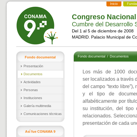
Inicio
Funda
Congreso Nacional
Cumbre del Desarrollo S
Del 1 al 5 de diciembre de 2008
MADRID. Palacio Municipal de C
Fondo documental
/
Documentos
Fondo documental
Presentación
Los más de 1000 doc
Documentos
ser localizados a través 
Actividades
del campo “texto libre”),
Personas
y el tipo de documen
Instituciones
alfabéticamente por títul
Galería multimedia
su institución, del ti
Comunicaciones técnicas
relacionados. Selecciona
presentación de cada un
Así fue CONAMA 9