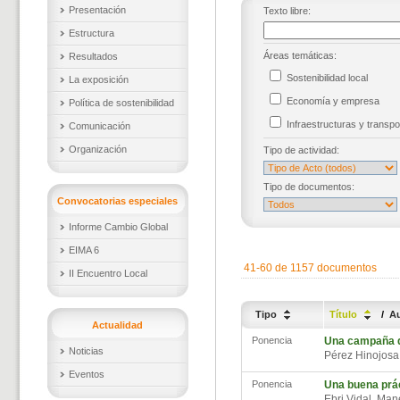
Presentación
Texto libre:
Estructura
Áreas temáticas:
Resultados
Sostenibilidad local
La exposición
Economía y empresa
Política de sostenibilidad
Infraestructuras y trans
Comunicación
Organización
Tipo de actividad:
Tipo de documentos:
Convocatorias especiales
Informe Cambio Global
EIMA 6
41-60 de 1157 documentos
II Encuentro Local
Tipo
Título
/
A
Actualidad
Ponencia
Una campaña de
Noticias
Pérez Hinojos
Eventos
Ponencia
Una buena prác
Ebri Vidal, Ma