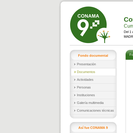
Co
Cumb
Del 1 
MADRI
Fo
Fondo documental
Presentación
Documentos
Actividades
Personas
Instituciones
Galería multimedia
Comunicaciones técnicas
Así fue CONAMA 9