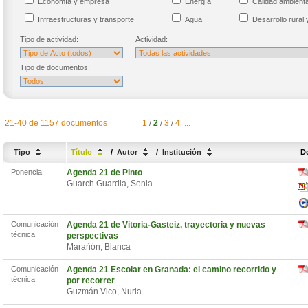
Economía y empresa
Energía
Calidad ambien
Infraestructuras y transporte
Agua
Desarrollo rural 
Tipo de actividad:
Actividad:
Tipo de documentos:
21-40 de 1157 documentos
1
/
2
/
3
/
4
...
Tipo
Título
/
Autor
/
Institución
D
Ponencia
Agenda 21 de Pinto
Guarch Guardia, Sonia
Comunicación
Agenda 21 de Vitoria-Gasteiz, trayectoria y nuevas
técnica
perspectivas
Marañón, Blanca
Comunicación
Agenda 21 Escolar en Granada: el camino recorrido y
técnica
por recorrer
Guzmán Vico, Nuria