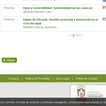
Ponencia
Agua y sostenibilidad: funcionalidad de las cuencas
Jiménez Herrero, Luis
Ponencia
Aguas de Alicante. Gestión avanzada e innovación en el
ciclo del agua
Martínez García, Asunción
1
/
2
/
3
/
4
...
Contacto
|
Pólitica de Privacidad
|
Aviso Legal
|
Política de Cookies
ncia y servicio. Si estás de acuerdo o continúas navegando, consideramos que aceptas su u
Patrocinadores