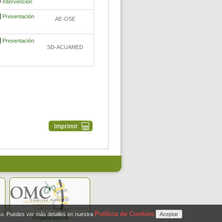
Intervención
Presentación
AE-OSE
Presentación
SD-ACUAMED
Política de Cookies
so. Puedes ver más detalles en nuestra
Organizadores