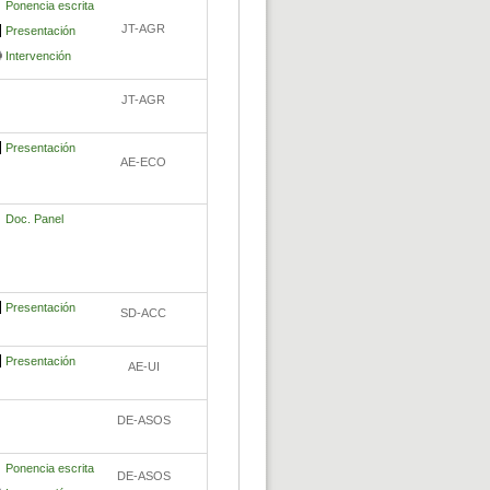
Ponencia escrita
JT-AGR
Presentación
Intervención
JT-AGR
Presentación
AE-ECO
Doc. Panel
Presentación
SD-ACC
Presentación
AE-UI
DE-ASOS
Ponencia escrita
DE-ASOS