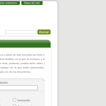
ones anteriores
Mapa del sitio
 a través de este buscador por título o
 área temática en la que se enmarca, y el
 título, pudiendo cambiar dicho orden y
actividad con la que están relacionados.
 cada uno de los documentos.
itución:
co
Innovación