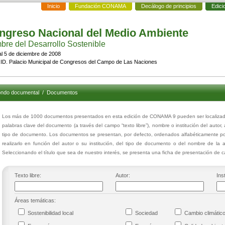
Inicio
Fundación CONAMA
Decálogo de principios
Edici
ngreso Nacional del Medio Ambiente
re del Desarrollo Sostenible
al 5 de diciembre de 2008
D. Palacio Municipal de Congresos del Campo de Las Naciones
ndo documental
/
Documentos
Los más de 1000 documentos presentados en esta edición de CONAMA 9 pueden ser localizados
palabras clave del documento (a través del campo “texto libre”), nombre o institución del autor,
tipo de documento. Los documentos se presentan, por defecto, ordenados alfabéticamente por
realizarlo en función del autor o su institución, del tipo de documento o del nombre de la 
Seleccionando el título que sea de nuestro interés, se presenta una ficha de presentación de
Texto libre:
Autor:
Inst
Áreas temáticas:
Sostenibilidad local
Sociedad
Cambio climáti