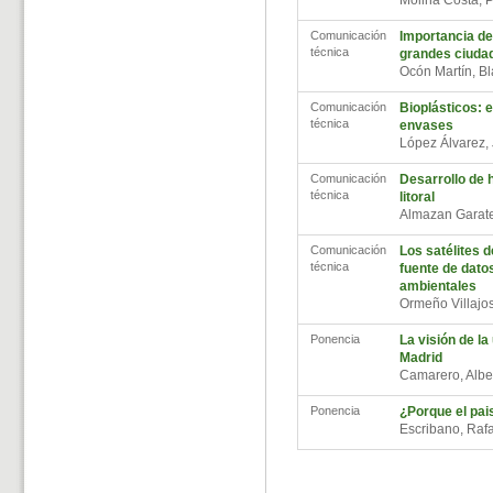
Molina Costa, P
Comunicación
Importancia de
técnica
grandes ciuda
Ocón Martín, B
Comunicación
Bioplásticos: e
técnica
envases
López Álvarez,
Comunicación
Desarrollo de h
técnica
litoral
Almazan Garate
Comunicación
Los satélites 
técnica
fuente de dato
ambientales
Ormeño Villajo
Ponencia
La visión de la
Madrid
Camarero, Alb
Ponencia
¿Porque el pai
Escribano, Raf