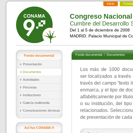
Inicio
Funda
Congreso Nacional
Cumbre del Desarrollo S
Del 1 al 5 de diciembre de 2008
MADRID. Palacio Municipal de C
Fondo documental
/
Documentos
Fondo documental
Presentación
Los más de 1000 docu
Documentos
ser localizados a través
Actividades
través del campo “texto l
Personas
enmarca, y el tipo de d
Instituciones
alfabéticamente por títul
Galería multimedia
o su institución, del ti
relacionados. Selecciona
Comunicaciones técnicas
de presentación de cada
Así fue CONAMA 9