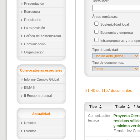
Texto libre:
Presentación
Estructura
Áreas temáticas:
Resultados
Sostenibilidad local
La exposición
Economía y empresa
Política de sostenibilidad
Infraestructuras y trans
Comunicación
Tipo de actividad:
Organización
Tipo de documentos:
Convocatorias especiales
Informe Cambio Global
EIMA 6
21-40 de 1157 documentos
II Encuentro Local
Tipo
Título
/
A
Actualidad
Comunicación
Proyecto Oters
técnica
residuos sóli
Noticias
y mínimo verti
Fernández Gim
Eventos