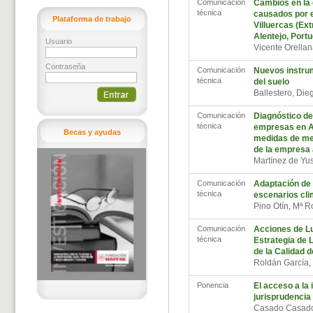
Comunicación
Cambios en la 
técnica
causados por el
Plataforma de trabajo
Villuercas (Ex
Alentejo, Portu
Usuario
Vicente Orellan
Contraseña
Comunicación
Nuevos instrum
técnica
del suelo
Ballestero, Di
Comunicación
Diagnóstico de
técnica
empresas en A
Becas y ayudas
medidas de mej
de la empresa
Martínez de Yus
Comunicación
Adaptación de 
técnica
escenarios cli
Pino Otín, Mª 
Comunicación
Acciones de Lu
técnica
Estrategia de 
de la Calidad d
Roldán García,
Ponencia
El acceso a la 
jurisprudencia
Casado Casado