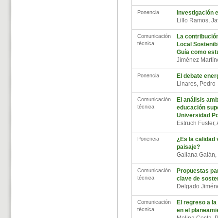
Ponencia
Investigación 
Lillo Ramos, J
Comunicación
La contribució
técnica
Local Sostenib
Guía como est
Jiménez Martín
Ponencia
El debate energ
Linares, Pedr
Comunicación
El análisis amb
técnica
educación super
Universidad Po
Estruch Fuster,
Ponencia
¿Es la calidad v
paisaje?
Galiana Galán,
Comunicación
Propuestas pa
técnica
clave de sosten
Delgado Jimén
Comunicación
El regreso a l
técnica
en el planeami