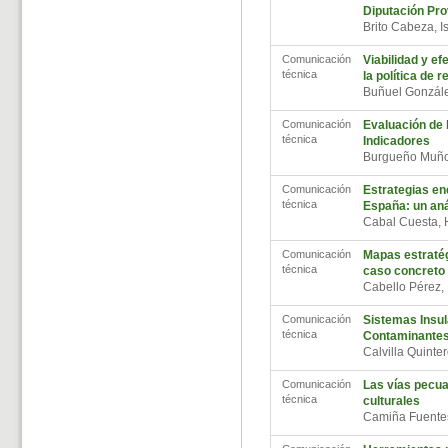
Diputación Pro
Brito Cabeza, 
Comunicación
Viabilidad y ef
técnica
la política de 
Buñuel Gonzál
Comunicación
Evaluación de l
técnica
Indicadores
Burgueño Muño
Comunicación
Estrategias ene
técnica
España: un an
Cabal Cuesta,
Comunicación
Mapas estratég
técnica
caso concreto d
Cabello Pérez
Comunicación
Sistemas Insu
técnica
Contaminantes
Calvilla Quint
Comunicación
Las vías pecuar
técnica
culturales
Camiña Fuente