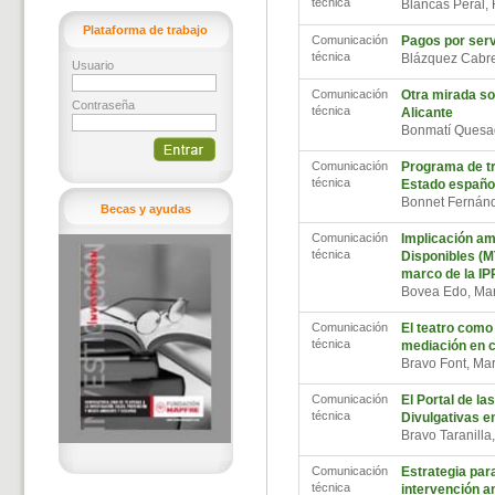
técnica
Blancas Peral,
Plataforma de trabajo
Comunicación
Pagos por serv
técnica
Blázquez Cabr
Usuario
Comunicación
Otra mirada so
Contraseña
técnica
Alicante
Bonmatí Quesad
Comunicación
Programa de tr
técnica
Estado españo
Bonnet Fernánd
Becas y ayudas
Comunicación
Implicación am
técnica
Disponibles (M
marco de la I
Bovea Edo, Ma
Comunicación
El teatro como
técnica
mediación en c
Bravo Font, Ma
Comunicación
El Portal de l
técnica
Divulgativas e
Bravo Taranilla
Comunicación
Estrategia par
técnica
intervención a