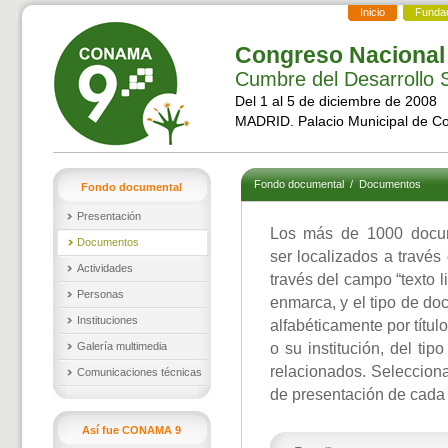
Inicio
Funda
Congreso Nacional
Cumbre del Desarrollo S
Del 1 al 5 de diciembre de 2008
MADRID. Palacio Municipal de C
Fondo documental
/
Documentos
Fondo documental
Presentación
Los más de 1000 docu
Documentos
ser localizados a través
Actividades
través del campo “texto l
Personas
enmarca, y el tipo de d
Instituciones
alfabéticamente por títul
Galería multimedia
o su institución, del ti
relacionados. Selecciona
Comunicaciones técnicas
de presentación de cada
Así fue CONAMA 9