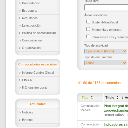
Texto libre:
Presentación
Estructura
Áreas temáticas:
Resultados
Sostenibilidad local
La exposición
Economía y empresa
Política de sostenibilidad
Infraestructuras y trans
Comunicación
Tipo de actividad:
Organización
Tipo de documentos:
Convocatorias especiales
Informe Cambio Global
EIMA 6
41-60 de 1157 documentos
II Encuentro Local
Tipo
Título
/
A
Actualidad
Comunicación
Plan Integral 
técnica
aprovechamient
Noticias
Bernet Viñas, 
Eventos
Comunicación
Indicadores sin