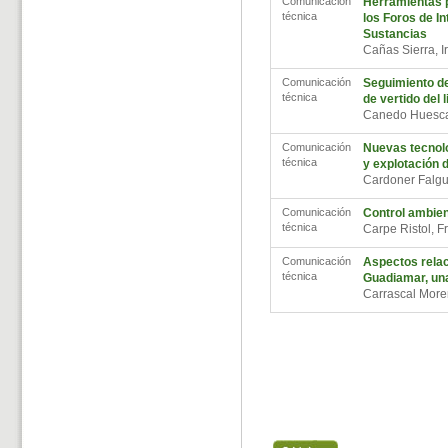
Comunicación
Herramientas p
técnica
los Foros de I
Sustancias
Cañas Sierra, 
Comunicación
Seguimiento de
técnica
de vertido del l
Canedo Huesca
Comunicación
Nuevas tecnolog
técnica
y explotación 
Cardoner Falgu
Comunicación
Control ambient
técnica
Carpe Ristol, 
Comunicación
Aspectos relac
técnica
Guadiamar, una
Carrascal More