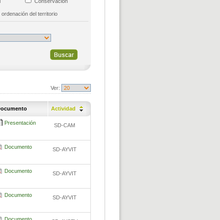
al
Conservación
 ordenación del territorio
Ver:
ocumento
Actividad
Presentación
SD-CAM
Documento
SD-AYVIT
Documento
SD-AYVIT
Documento
SD-AYVIT
Documento