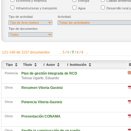
Economía y empresa
Energía
Calidad ambient
Infraestructuras y transporte
Agua
Desarrollo rural y
Tipo de actividad:
Actividad:
Tipo de documentos:
121-140 de 1157 documentos
...
5
/
6
/
7
/
8
/
9
...
Tipo
Título
/
Autor
/
Institución
D
Ponencia
Plan de gestión integrada de RCD
Tolosa Ugarte, Eduardo
Otros
Resumen Vitoria-Gasteiz
Otros
Ponencia Vitoria-Gasteiz
Otros
Presentación CONAMA
Otros
Sevilla la construcción de un sueño