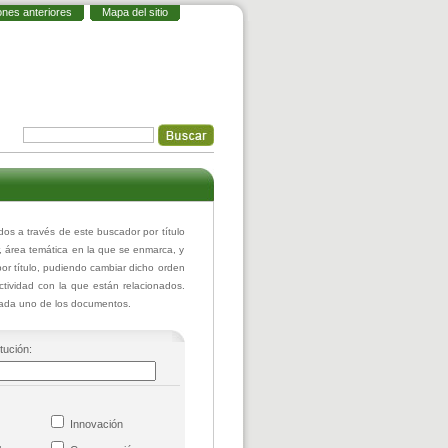
ones anteriores
Mapa del sitio
 a través de este buscador por título
r, área temática en la que se enmarca, y
or título, pudiendo cambiar dicho orden
actividad con la que están relacionados.
 cada uno de los documentos.
itución:
co
Innovación