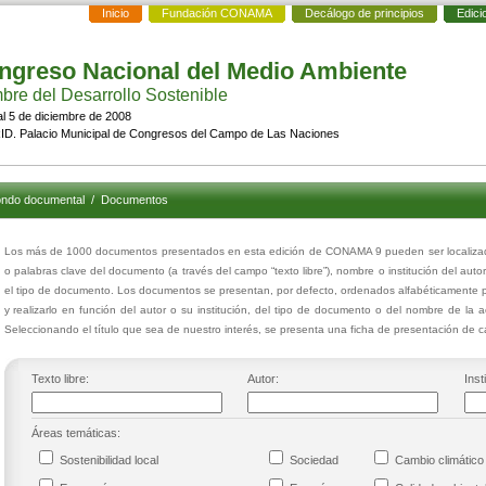
Inicio
Fundación CONAMA
Decálogo de principios
Edici
ngreso Nacional del Medio Ambiente
re del Desarrollo Sostenible
al 5 de diciembre de 2008
D. Palacio Municipal de Congresos del Campo de Las Naciones
ndo documental
/
Documentos
Los más de 1000 documentos presentados en esta edición de CONAMA 9 pueden ser localizados
o palabras clave del documento (a través del campo “texto libre”), nombre o institución del auto
el tipo de documento. Los documentos se presentan, por defecto, ordenados alfabéticamente p
y realizarlo en función del autor o su institución, del tipo de documento o del nombre de la 
Seleccionando el título que sea de nuestro interés, se presenta una ficha de presentación de
Texto libre:
Autor:
Inst
Áreas temáticas:
Sostenibilidad local
Sociedad
Cambio climáti