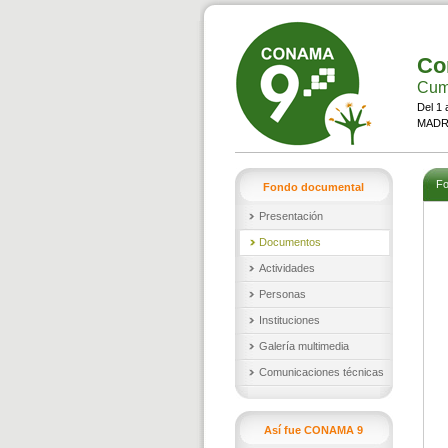
Co
Cumb
Del 1 
MADRI
Fo
Fondo documental
Presentación
Documentos
Actividades
Personas
Instituciones
Galería multimedia
Comunicaciones técnicas
Así fue CONAMA 9