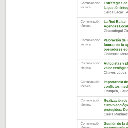
Comunicación
Estrategias de 
técnica
la gestión inte
Cerdà Lacaci, 
Comunicación
La Red Balear d
técnica
Agendas Local
Chacártegui Ci
Comunicación
Valoración de l
técnica
futuras de la a
operadores ec
Chamorro Mera
Comunicación
Autopistas y pl
técnica
valor ecológico
Chaves López,
Comunicación
Importancia de
técnica
conflictos med
Chimpén, Carl
Comunicación
Realización de
técnica
cultivo ecológ
protegidos: Del
Cirera Martíne
Comunicación
Gestión de la 
técnica