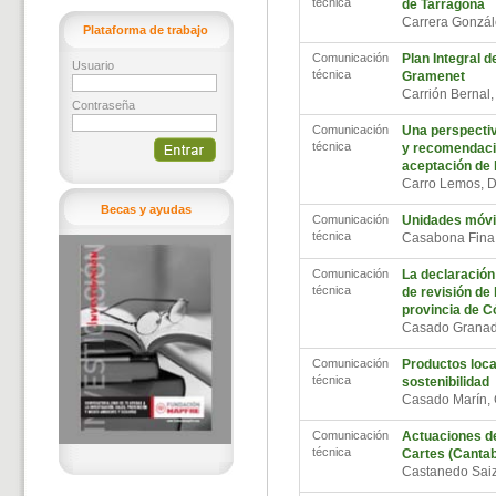
técnica
de Tarragona
Carrera Gonzál
Plataforma de trabajo
Comunicación
Plan Integral 
Usuario
técnica
Gramenet
Carrión Bernal
Contraseña
Comunicación
Una perspectiva
técnica
y recomendacio
aceptación de 
Carro Lemos, 
Becas y ayudas
Comunicación
Unidades móvil
técnica
Casabona Fina
Comunicación
La declaración
técnica
de revisión de 
provincia de C
Casado Granad
Comunicación
Productos loca
técnica
sostenibilidad
Casado Marín,
Comunicación
Actuaciones de
técnica
Cartes (Cantab
Castanedo Saiz