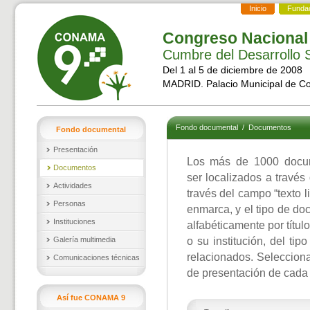
Inicio
Funda
Congreso Nacional
Cumbre del Desarrollo S
Del 1 al 5 de diciembre de 2008
MADRID. Palacio Municipal de C
Fondo documental
/
Documentos
Fondo documental
Presentación
Los más de 1000 docu
Documentos
ser localizados a través
Actividades
través del campo “texto l
Personas
enmarca, y el tipo de d
Instituciones
alfabéticamente por títul
Galería multimedia
o su institución, del ti
relacionados. Selecciona
Comunicaciones técnicas
de presentación de cada
Así fue CONAMA 9