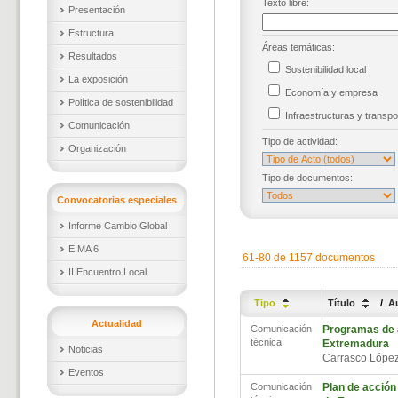
Texto libre:
Presentación
Estructura
Áreas temáticas:
Resultados
Sostenibilidad local
La exposición
Economía y empresa
Política de sostenibilidad
Infraestructuras y trans
Comunicación
Tipo de actividad:
Organización
Tipo de documentos:
Convocatorias especiales
Informe Cambio Global
EIMA 6
61-80 de 1157 documentos
II Encuentro Local
Tipo
Título
/
A
Actualidad
Comunicación
Programas de a
técnica
Extremadura
Noticias
Carrasco Lópe
Eventos
Comunicación
Plan de acción