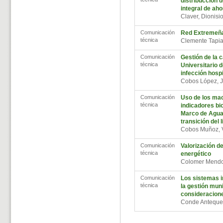
distribucción d
integral de ah
Claver, Dionis
Comunicación
Red Extremeña
técnica
Clemente Tapi
Comunicación
Gestión de la c
técnica
Universitario d
infección hospi
Cobos López,
Comunicación
Uso de los ma
técnica
indicadores bio
Marco de Agua
transición del l
Cobos Muñoz,
Comunicación
Valorización d
técnica
energético
Colomer Mendo
Comunicación
Los sistemas i
técnica
la gestión mun
consideracione
Conde Anteque