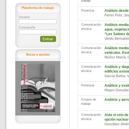
trabajo
Plataforma de trabajo
Ponencia
Análisis desde
Ferrer Polo, Ja
Usuario
Comunicación
Análisis median
Contraseña
técnica
agua, vegetaci
“Les Salines d
Verdú Bernabe
Comunicación
Análisis medio
técnica
vehículos. Evo
Becas y ayudas
Muñoz Marzá, 
Comunicación
Análisis y diag
técnica
edificios exis
García Barba, 
Ponencia
Análisis y eval
Magro Gonzále
Grupos de
Análisis y per
trabajo
Comunicación
Ante el reto de
técnica
opción nuclear
González Jimé