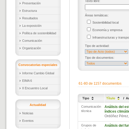
Texto libre:
Presentación
Estructura
Áreas temáticas:
Resultados
Sostenibilidad local
La exposición
Economía y empresa
Política de sostenibilidad
Infraestructuras y trans
Comunicación
Tipo de actividad:
Organización
Tipo de documentos:
Convocatorias especiales
Informe Cambio Global
EIMA 6
61-80 de 1157 documentos
II Encuentro Local
Tipo
Título
/
A
Actualidad
Comunicación
Análisis del e
técnica
índices climát
Noticias
Ordóñez Pérez
Eventos
Grupos de
Análisis del f