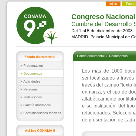
Inicio
Funda
Congreso Nacional
Cumbre del Desarrollo S
Del 1 al 5 de diciembre de 2008
MADRID. Palacio Municipal de C
Fondo documental
/
Documentos
Fondo documental
Presentación
Los más de 1000 docu
Documentos
ser localizados a través
Actividades
través del campo “texto l
Personas
enmarca, y el tipo de d
Instituciones
alfabéticamente por títul
Galería multimedia
o su institución, del ti
relacionados. Selecciona
Comunicaciones técnicas
de presentación de cada
Así fue CONAMA 9