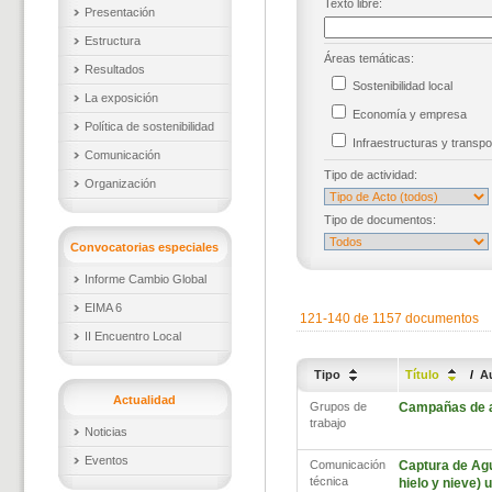
Texto libre:
Presentación
Estructura
Áreas temáticas:
Resultados
Sostenibilidad local
La exposición
Economía y empresa
Política de sostenibilidad
Infraestructuras y trans
Comunicación
Tipo de actividad:
Organización
Tipo de documentos:
Convocatorias especiales
Informe Cambio Global
EIMA 6
121-140 de 1157 documentos
II Encuentro Local
Tipo
Título
/
A
Actualidad
Grupos de
Campañas de a
trabajo
Noticias
Eventos
Comunicación
Captura de Agua
técnica
hielo y nieve)