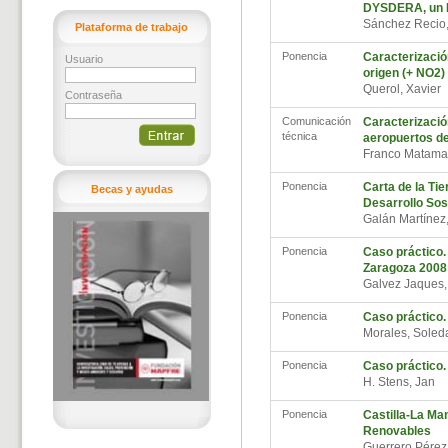
DYSDERA, un 
Sánchez Recio
Plataforma de trabajo
Ponencia
Caracterizació
Usuario
origen (+ NO2)
Querol, Xavier
Contraseña
Comunicación
Caracterizació
técnica
aeropuertos de
Franco Matama
Ponencia
Carta de la Ti
Becas y ayudas
Desarrollo Sos
Galán Martíne
Ponencia
Caso práctico.
Zaragoza 2008
Galvez Jaques
Ponencia
Caso práctico
Morales, Sole
Ponencia
Caso práctico.
H. Stens, Jan
Ponencia
Castilla-La Ma
Renovables
Guerrero Pére