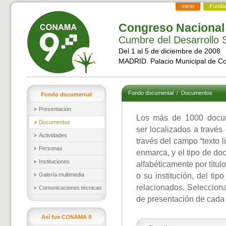
Inicio
Funda
Congreso Nacional
Cumbre del Desarrollo S
Del 1 al 5 de diciembre de 2008
MADRID. Palacio Municipal de C
Fondo documental
/
Documentos
Fondo documental
Presentación
Los más de 1000 docu
Documentos
ser localizados a través
Actividades
través del campo “texto l
Personas
enmarca, y el tipo de d
Instituciones
alfabéticamente por títul
Galería multimedia
o su institución, del ti
relacionados. Selecciona
Comunicaciones técnicas
de presentación de cada
Así fue CONAMA 9