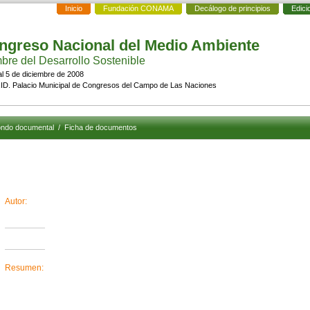
Inicio
Fundación CONAMA
Decálogo de principios
Edici
ngreso Nacional del Medio Ambiente
re del Desarrollo Sostenible
al 5 de diciembre de 2008
D. Palacio Municipal de Congresos del Campo de Las Naciones
ndo documental
/
Ficha de documentos
Autor:
Resumen: