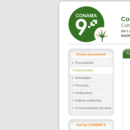
Co
Cumb
Del 1 
MADRI
Fo
Fondo documental
Presentación
Documentos
Actividades
Personas
Instituciones
Galería multimedia
Comunicaciones técnicas
Así fue CONAMA 9