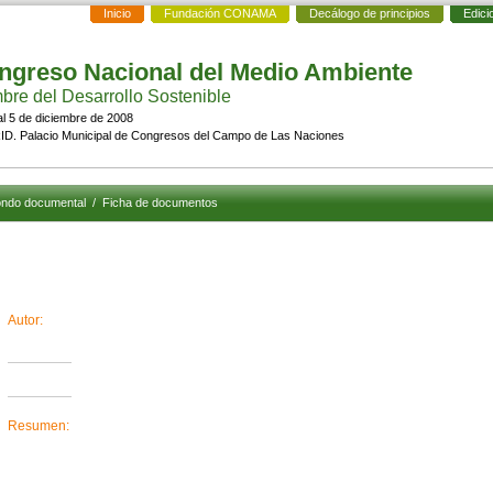
Inicio
Fundación CONAMA
Decálogo de principios
Edici
ngreso Nacional del Medio Ambiente
re del Desarrollo Sostenible
al 5 de diciembre de 2008
D. Palacio Municipal de Congresos del Campo de Las Naciones
ndo documental
/
Ficha de documentos
Autor:
Resumen: