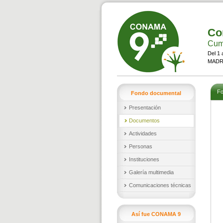
Co
Cumb
Del 1 
MADRI
Fo
Fondo documental
Presentación
Documentos
Actividades
Personas
Instituciones
Galería multimedia
Comunicaciones técnicas
Así fue CONAMA 9